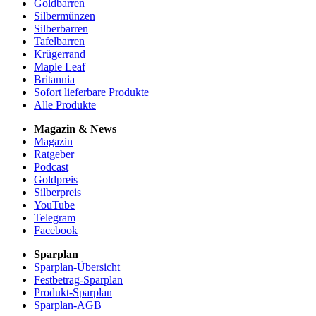
Goldbarren
Silbermünzen
Silberbarren
Tafelbarren
Krügerrand
Maple Leaf
Britannia
Sofort lieferbare Produkte
Alle Produkte
Magazin & News
Magazin
Ratgeber
Podcast
Goldpreis
Silberpreis
YouTube
Telegram
Facebook
Sparplan
Sparplan-Übersicht
Festbetrag-Sparplan
Produkt-Sparplan
Sparplan-AGB