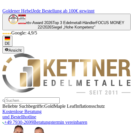
Goldener Hebel
Jede Bestellung ab 100€ gewinnt
ntv-Award 2026
Top 3 Edelmetall-Händler
FOCUS MONEY
22/2026
Siegel „Hohe Kompetenz“
Google: 4,9/5
DE
Ansicht
Beliebte Suchbegriffe:
Gold
Maple Leaf
Inflationsschutz
Kostenlose Beratung
und Bestellhotline
+49 7930-2699
Beratungstermin vereinbaren