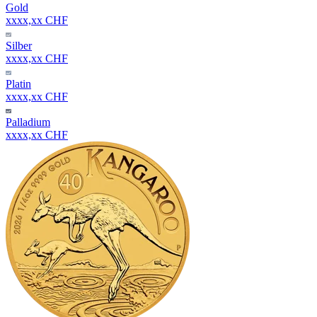
Gold
xxxx,xx CHF
Silber
xxxx,xx CHF
Platin
xxxx,xx CHF
Palladium
xxxx,xx CHF