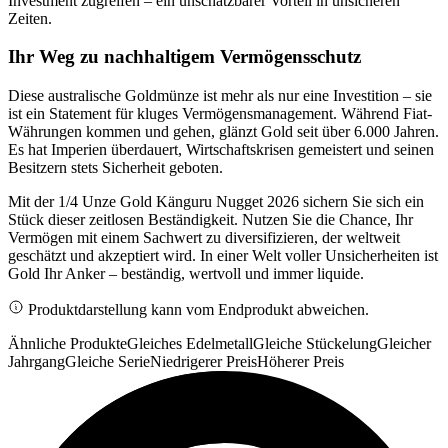
Investment zugreifen – ein unschätzbarer Vorteil in unsicheren
Zeiten.
Ihr Weg zu nachhaltigem Vermögensschutz
Diese australische Goldmünze ist mehr als nur eine Investition – sie
ist ein Statement für kluges Vermögensmanagement. Während Fiat-
Währungen kommen und gehen, glänzt Gold seit über 6.000 Jahren.
Es hat Imperien überdauert, Wirtschaftskrisen gemeistert und seinen
Besitzern stets Sicherheit geboten.
Mit der 1/4 Unze Gold Känguru Nugget 2026 sichern Sie sich ein
Stück dieser zeitlosen Beständigkeit. Nutzen Sie die Chance, Ihr
Vermögen mit einem Sachwert zu diversifizieren, der weltweit
geschätzt und akzeptiert wird. In einer Welt voller Unsicherheiten ist
Gold Ihr Anker – beständig, wertvoll und immer liquide.
Produktdarstellung kann vom Endprodukt abweichen.
Ähnliche Produkte
Gleiches Edelmetall
Gleiche Stückelung
Gleicher
Jahrgang
Gleiche Serie
Niedrigerer Preis
Höherer Preis