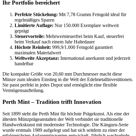
Ihr Portfolio bereichert
Perfekte Stückelung:
Mit 7,78 Gramm Feingold ideal für
regelmäßiges Sparen
Limitierte Auflage:
Nur 150.000 Exemplare weltweit
geprägt
Steuervorteile:
Mehrwertsteuerfrei beim Kauf, steuerfrei
beim Verkauf nach einem Jahr Haltedauer
Höchste Reinheit:
999,9/1.000 Feingold garantiert
maximalen Materialwert
Weltweite Akzeptanz:
International anerkannt und jederzeit
handelbar
Die kompakte Größe von 20,60 mm Durchmesser macht diese
Münze zum idealen Einstieg in die Welt der Edelmetallinvestitionen.
Sie passt perfekt in jedes Depot und ermöglicht eine flexible
Vermögensaufteilung.
Perth Mint – Tradition trifft Innovation
Seit 1899 steht die Perth Mint für höchste Prägekunst. Als eine der
ältesten Münzprägeanstalten der Welt verbindet sie traditionelle
Handwerkskunst mit modernster Technologie. Die Känguru-Serie
wurde erstmals 1989 aufgelegt und hat sich seitdem zu einer der
erfolgreichsten Anlagemünzserien entwickelt. Jährlich wechselnde