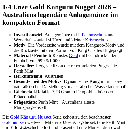
1/4 Unze Gold Känguru Nugget 2026 –
Australiens legendäre Anlagemünze im
kompakten Format
Investitionsziel:
Anlagemünze mit
Inflationsschutz
und
Werterhalt sowie 1/4 Unze und kleiner
Krisenschutz
Motiv:
Die Vorderseite wurde mit dem Kangaroo-Motiv und
die Rückseite mit dem Portrait von King Charles III geprägt
Material / Feinheit:
Reinstes
Gold
mit beeindruckender
Feinheit von 999,9/1.000
Hersteller:
Hergestellt von der renommierten Prägestätte
Perth Mint
Herkunftsland:
Australien
Besonderheit des Motivs:
Dynamisches Känguru mit Joey in
naturalistischer Darstellung vor australischer Wasserlandschaft
Edelmetall-Details:
7,78 Gramm Feingold in höchster
Prägequalität
Prägestätte:
Perth Mint – Australiens älteste
Münzprägeanstalt
Die
Gold Känguru Nugget
Serie gehört zu den begehrtesten
Goldmünzen
weltweit. Mit der 2026er Ausgabe setzt die Perth Mint
ihre Erfolgsgeschichte fort und präsentiert eine Münze, die sowohl