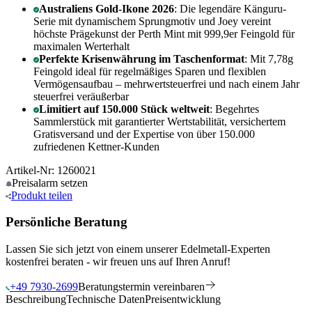
Australiens Gold-Ikone 2026
: Die legendäre Känguru-
Serie mit dynamischem Sprungmotiv und Joey vereint
höchste Prägekunst der Perth Mint mit 999,9er Feingold für
maximalen Werterhalt
Perfekte Krisenwährung im Taschenformat
: Mit 7,78g
Feingold ideal für regelmäßiges Sparen und flexiblen
Vermögensaufbau – mehrwertsteuerfrei und nach einem Jahr
steuerfrei veräußerbar
Limitiert auf 150.000 Stück weltweit
: Begehrtes
Sammlerstück mit garantierter Wertstabilität, versichertem
Gratisversand und der Expertise von über 150.000
zufriedenen Kettner-Kunden
Artikel-Nr: 1260021
Preisalarm
setzen
Produkt
teilen
Persönliche Beratung
Lassen Sie sich jetzt von einem unserer Edelmetall-Experten
kostenfrei beraten - wir freuen uns auf Ihren Anruf!
+49 7930-2699
Beratungstermin vereinbaren
Beschreibung
Technische Daten
Preisentwicklung