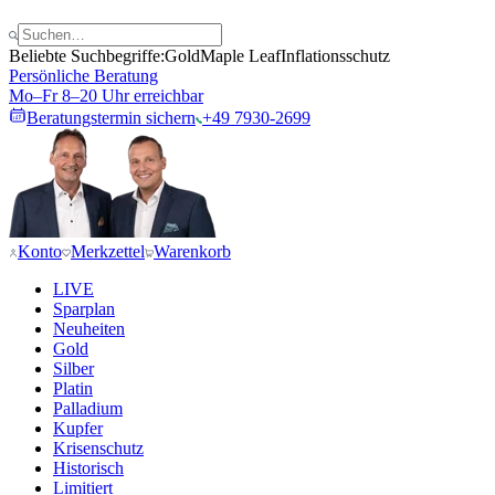
Beliebte Suchbegriffe:
Gold
Maple Leaf
Inflationsschutz
Persönliche Beratung
Mo–Fr 8–20 Uhr erreichbar
Beratungstermin sichern
+49 7930-2699
Konto
Merkzettel
Warenkorb
LIVE
Sparplan
Neuheiten
Gold
Silber
Platin
Palladium
Kupfer
Krisenschutz
Historisch
Limitiert