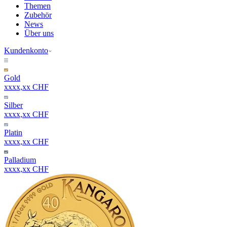
Themen
Zubehör
News
Über uns
Kundenkonto
Gold
xxxx,xx CHF
Silber
xxxx,xx CHF
Platin
xxxx,xx CHF
Palladium
xxxx,xx CHF