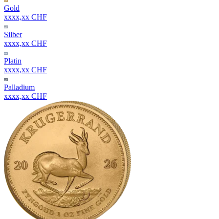
Gold
xxxx,xx CHF
Silber
xxxx,xx CHF
Platin
xxxx,xx CHF
Palladium
xxxx,xx CHF