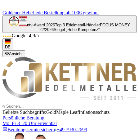
Goldener Hebel
Jede Bestellung ab 100€ gewinnt
ntv-Award 2026
Top 3 Edelmetall-Händler
FOCUS MONEY
22/2026
Siegel „Hohe Kompetenz“
Google: 4,9/5
DE
Ansicht
Beliebte Suchbegriffe:
Gold
Maple Leaf
Inflationsschutz
Persönliche Beratung
Mo–Fr 8–20 Uhr erreichbar
Beratungstermin sichern
+49 7930-2699