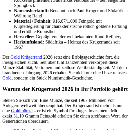
Rückseite präsentiert Südafrikas Nationaltier – den eleganten
Springbock
Namensherkunft:
Benannt nach Paul Kruger und Südafrikas
Währung Rand
Material / Feinheit:
916,67/1.000 Feingold mit
Kupferlegierung für charakteristische rötlich-goldene Färbung
und erhöhte Robustheit
Hersteller:
Geprägt von der weltbekannten Rand Refinery
Herkunftsland:
Südafrika – Heimat des Krügerrands seit
1967
Der
Gold Krügerrand
2026 setzt eine Erfolgsgeschichte fort, die
ihresgleichen sucht. Seit über fünf Jahrzehnten verkörpert diese
Münze Stabilität, Vertrauen und zeitlose Wertbeständigkeit. Mit dem
brandneuen Jahrgang 2026 erhalten Sie nicht nur eine Unze reinstes
Gold
, sondern ein Stück Numismatik-Geschichte.
Warum der Krügerrand 2026 in Ihr Portfolio gehört
Stellen Sie sich vor: Eine Münze, die seit 1967 Millionen von
Anlegern weltweit überzeugt hat. Der Krügerrand ist mehr als nur
eine
Goldmünze
– er ist ein Symbol für kluges Investment. Mit
exakt 31,10 Gramm Feingold erhalten Sie einen greifbaren Wert, der
Generationen überdauert.