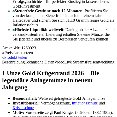
Erfolgsgeschichte – Ihr perfekter Einstieg in krisensicheres
Gold-Investment
Steuerfreie Gewinne nach 12 Monaten
: Profitieren Sie
von der kompletten Steuerfreiheit nach nur einem Jahr
Haltedauer und sichern Sie sich 31,10 Gramm reines Gold als
Inflationsschutz
Höchste Liquidität weltweit
: Dank globaler Akzeptanz und
versandkostenfreier Lieferung erhalten Sie eine Münze, die
Sie jederzeit und überall zu Bestpreisen verkaufen können
Artikel-Nr: 1260023
Preisalarm
setzen
Produkt
teilen
Beschreibung
Technische Daten
Video
Live Streams
Preisentwicklung
1 Unze Gold Krügerrand 2026 – Die
legendäre Anlagemünze in neuem
Jahrgang
Besonderheit:
Weltweit gefragteste Gold-Anlagemünze
Investitionsziel:
Vermögensschutz,
Inflationsschutz
und
Krisenschutz
Motiv:
Vorderseite zeigt Paul Kruger (Präsident 1882-1902),