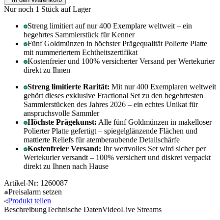
Nur noch 1
Stück auf Lager
Streng limitiert auf nur 400 Exemplare weltweit – ein
begehrtes Sammlerstück für Kenner
Fünf Goldmünzen in höchster Prägequalität Polierte Platte
mit nummeriertem Echtheitszertifikat
Kostenfreier und 100% versicherter Versand per Wertekurier
direkt zu Ihnen
Streng limitierte Rarität:
Mit nur 400 Exemplaren weltweit
gehört dieses exklusive Fractional Set zu den begehrtesten
Sammlerstücken des Jahres 2026 – ein echtes Unikat für
anspruchsvolle Sammler
Höchste Prägekunst:
Alle fünf Goldmünzen in makelloser
Polierter Platte gefertigt – spiegelglänzende Flächen und
mattierte Reliefs für atemberaubende Detailschärfe
Kostenfreier Versand:
Ihr wertvolles Set wird sicher per
Wertekurier versandt – 100% versichert und diskret verpackt
direkt zu Ihnen nach Hause
Artikel-Nr: 1260087
Preisalarm
setzen
Produkt
teilen
Beschreibung
Technische Daten
Video
Live Streams