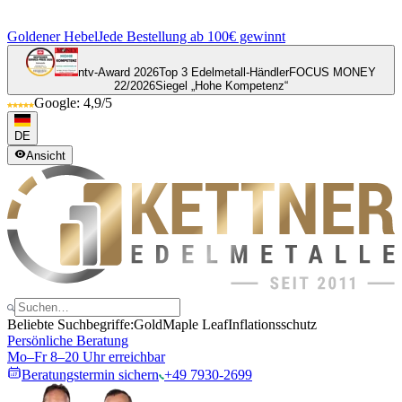
Goldener Hebel
Jede Bestellung ab 100€ gewinnt
ntv-Award 2026
Top 3 Edelmetall-Händler
FOCUS MONEY
22/2026
Siegel „Hohe Kompetenz“
Google: 4,9/5
DE
Ansicht
Beliebte Suchbegriffe:
Gold
Maple Leaf
Inflationsschutz
Persönliche Beratung
Mo–Fr 8–20 Uhr erreichbar
Beratungstermin sichern
+49 7930-2699