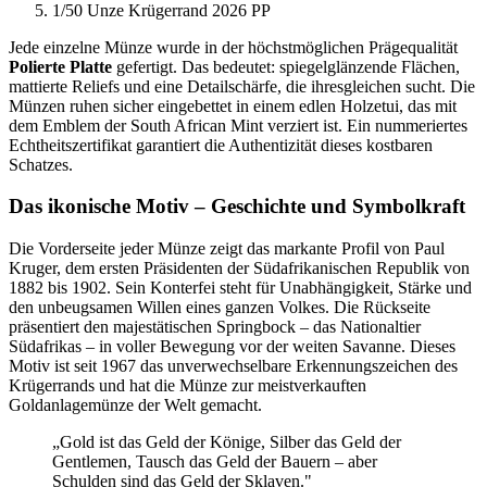
1/50 Unze Krügerrand 2026 PP
Jede einzelne Münze wurde in der höchstmöglichen Prägequalität
Polierte Platte
gefertigt. Das bedeutet: spiegelglänzende Flächen,
mattierte Reliefs und eine Detailschärfe, die ihresgleichen sucht. Die
Münzen ruhen sicher eingebettet in einem edlen Holzetui, das mit
dem Emblem der South African Mint verziert ist. Ein nummeriertes
Echtheitszertifikat garantiert die Authentizität dieses kostbaren
Schatzes.
Das ikonische Motiv – Geschichte und Symbolkraft
Die Vorderseite jeder Münze zeigt das markante Profil von Paul
Kruger, dem ersten Präsidenten der Südafrikanischen Republik von
1882 bis 1902. Sein Konterfei steht für Unabhängigkeit, Stärke und
den unbeugsamen Willen eines ganzen Volkes. Die Rückseite
präsentiert den majestätischen Springbock – das Nationaltier
Südafrikas – in voller Bewegung vor der weiten Savanne. Dieses
Motiv ist seit 1967 das unverwechselbare Erkennungszeichen des
Krügerrands und hat die Münze zur meistverkauften
Goldanlagemünze der Welt gemacht.
„Gold ist das Geld der Könige, Silber das Geld der
Gentlemen, Tausch das Geld der Bauern – aber
Schulden sind das Geld der Sklaven."