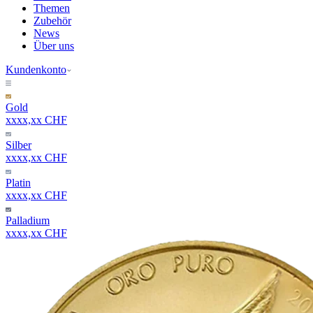
Themen
Zubehör
News
Über uns
Kundenkonto
Gold
xxxx,xx CHF
Silber
xxxx,xx CHF
Platin
xxxx,xx CHF
Palladium
xxxx,xx CHF