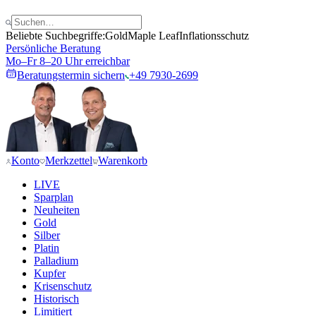
Beliebte Suchbegriffe:
Gold
Maple Leaf
Inflationsschutz
Persönliche Beratung
Mo–Fr 8–20 Uhr erreichbar
Beratungstermin sichern
+49 7930-2699
Konto
Merkzettel
Warenkorb
LIVE
Sparplan
Neuheiten
Gold
Silber
Platin
Palladium
Kupfer
Krisenschutz
Historisch
Limitiert