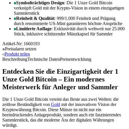
Symbolträchtiges Design
: Die 1 Unze Gold Bitcoin
verknüpft Gold mit der Krypto-Vision in einem einzigartigen
Sammlerstück
Reinheit & Qualität
: 999/1.000 Feinheit und Prägung
durch renommierte US-Mint garantieren höchste Ansprüche
Limitierte Auflage
: Exklusivität durch weltweit nur 25.000
Stück, inklusive schützender Münzkapsel für Sammler
Artikel-Nr: 1660193
Preisalarm
setzen
Produkt
teilen
Beschreibung
Technische Daten
Preisentwicklung
Entdecken Sie die Einzigartigkeit der 1
Unze Gold Bitcoin – Ein modernes
Meisterwerk für Anleger und Sammler
Die 1 Unze Gold Bitcoin vereint das Beste aus zwei Welten: die
zeitlose Beständigkeit von
Gold
mit der innovativen Vision der
Kryptowährung Bitcoin. Diese Münze ist nicht nur ein
beeindruckendes Anlageprodukt, sondern auch ein faszinierendes
Sammlerstück, das die moderne Ära der digitalen Währungen
würdigt.