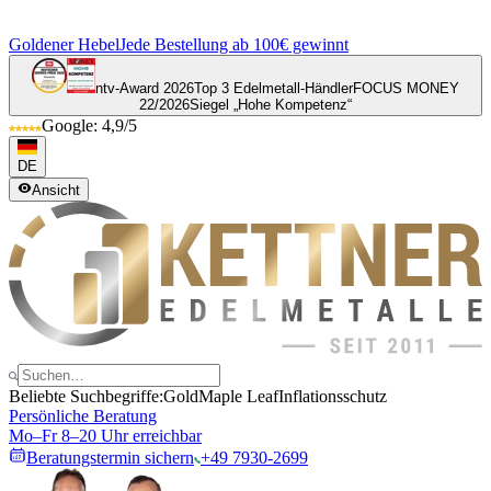
Goldener Hebel
Jede Bestellung ab 100€ gewinnt
ntv-Award 2026
Top 3 Edelmetall-Händler
FOCUS MONEY
22/2026
Siegel „Hohe Kompetenz“
Google: 4,9/5
DE
Ansicht
Beliebte Suchbegriffe:
Gold
Maple Leaf
Inflationsschutz
Persönliche Beratung
Mo–Fr 8–20 Uhr erreichbar
Beratungstermin sichern
+49 7930-2699