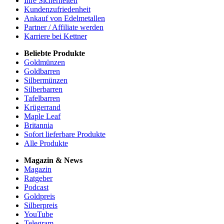
Ihre Sicherheiten
Kundenzufriedenheit
Ankauf von Edelmetallen
Partner / Affiliate werden
Karriere bei Kettner
Beliebte Produkte
Goldmünzen
Goldbarren
Silbermünzen
Silberbarren
Tafelbarren
Krügerrand
Maple Leaf
Britannia
Sofort lieferbare Produkte
Alle Produkte
Magazin & News
Magazin
Ratgeber
Podcast
Goldpreis
Silberpreis
YouTube
Telegram