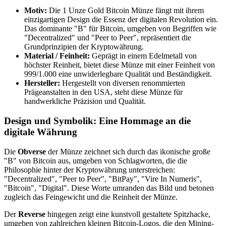
Motiv:
Die 1 Unze Gold Bitcoin Münze fängt mit ihrem
einzigartigen Design die Essenz der digitalen Revolution ein.
Das dominante "B" für Bitcoin, umgeben von Begriffen wie
"Decentralized" und "Peer to Peer", repräsentiert die
Grundprinzipien der Kryptowährung.
Material / Feinheit:
Geprägt in einem Edelmetall von
höchster Reinheit, bietet diese Münze mit einer Feinheit von
999/1.000 eine unwiderlegbare Qualität und Beständigkeit.
Hersteller:
Hergestellt von diversen renommierten
Prägeanstalten in den USA, steht diese Münze für
handwerkliche Präzision und Qualität.
Design und Symbolik: Eine Hommage an die
digitale Währung
Die
Obverse
der Münze zeichnet sich durch das ikonische große
"B" von Bitcoin aus, umgeben von Schlagworten, die die
Philosophie hinter der Kryptowährung unterstreichen:
"Decentralized", "Peer to Peer", "BitPay", "Vire In Numeris",
"Bitcoin", "Digital". Diese Worte umranden das Bild und betonen
zugleich das Feingewicht und die Reinheit der Münze.
Der
Reverse
hingegen zeigt eine kunstvoll gestaltete Spitzhacke,
umgeben von zahlreichen kleinen Bitcoin-Logos, die den Mining-