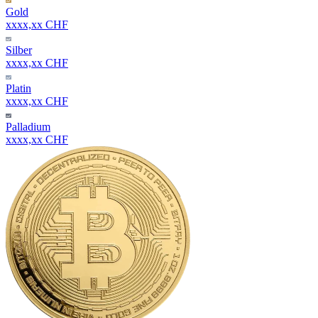
Gold
xxxx,xx CHF
Silber
xxxx,xx CHF
Platin
xxxx,xx CHF
Palladium
xxxx,xx CHF