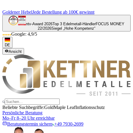
Goldener Hebel
Jede Bestellung ab 100€ gewinnt
ntv-Award 2026
Top 3 Edelmetall-Händler
FOCUS MONEY
22/2026
Siegel „Hohe Kompetenz“
Google: 4,9/5
DE
Ansicht
Beliebte Suchbegriffe:
Gold
Maple Leaf
Inflationsschutz
Persönliche Beratung
Mo–Fr 8–20 Uhr erreichbar
Beratungstermin sichern
+49 7930-2699