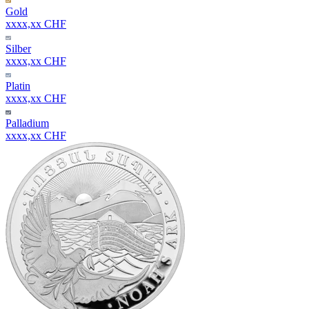
Gold
xxxx,xx CHF
Silber
xxxx,xx CHF
Platin
xxxx,xx CHF
Palladium
xxxx,xx CHF