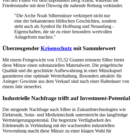
von den Fluten vor dem imposanten Berg Ararat, während die
Friedenstaube mit dem Ölzweig die nahende Rettung verkündet.
"Die Arche Noah Silbermünze verkörpert nicht nur
eine der bekanntesten biblischen Geschichten, sondern
steht auch als Symbol für Hoffnung und Neuanfang -
Eigenschaften, die sie zu einer besonders wertvollen
Anlageform machen."
Überzeugender
Krisenschutz
mit Sammlerwert
Mit einem Feingewicht von 155,52 Gramm reinstem Silber bietet
diese Münze einen substanziellen Materialwert. Die prägefrische
Qualität und die geschützte Aufbewahrung in einer Münzkapsel
garantieren eine optimale Werterhaltung. Besonders attraktiv für
Anleger: Gewinne aus dem Verkauf sind nach einer Haltedauer von
einem Jahr steuerfrei.
Industrielle Nachfrage trifft auf Investment-Potential
Die steigende Nachfrage nach Silber in Zukunftstechnologien wie
Elektronik, Solar- und Medizintechnik unterstreicht das langfristige
Wertsteigerungspotential. Die begrenzte Verfügbarkeit des
Edelmetalls in Verbindung mit der wachsenden industriellen
Verwendung macht diese Münze zu einer klugen Wahl für