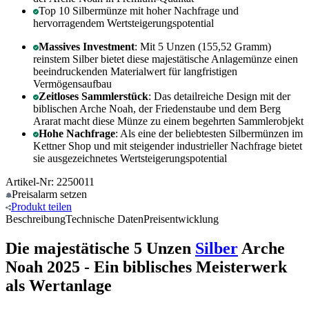
Top 10 Silbermünze mit hoher Nachfrage und
hervorragendem Wertsteigerungspotential
Massives Investment
: Mit 5 Unzen (155,52 Gramm)
reinstem Silber bietet diese majestätische Anlagemünze einen
beeindruckenden Materialwert für langfristigen
Vermögensaufbau
Zeitloses Sammlerstück
: Das detailreiche Design mit der
biblischen Arche Noah, der Friedenstaube und dem Berg
Ararat macht diese Münze zu einem begehrten Sammlerobjekt
Hohe Nachfrage
: Als eine der beliebtesten Silbermünzen im
Kettner Shop und mit steigender industrieller Nachfrage bietet
sie ausgezeichnetes Wertsteigerungspotential
Artikel-Nr: 2250011
Preisalarm
setzen
Produkt
teilen
Beschreibung
Technische Daten
Preisentwicklung
Die majestätische 5 Unzen
Silber
Arche
Noah 2025 - Ein biblisches Meisterwerk
als Wertanlage