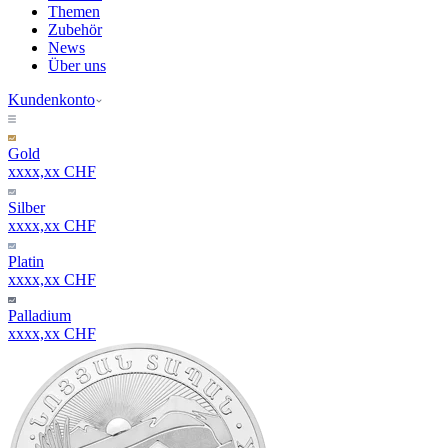
Themen
Zubehör
News
Über uns
Kundenkonto
Gold
xxxx,xx CHF
Silber
xxxx,xx CHF
Platin
xxxx,xx CHF
Palladium
xxxx,xx CHF