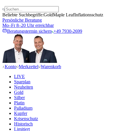
Beliebte Suchbegriffe:
Gold
Maple Leaf
Inflationsschutz
Persönliche Beratung
Mo–Fr 8–20 Uhr erreichbar
Beratungstermin sichern
+49 7930-2699
Konto
Merkzettel
Warenkorb
LIVE
Sparplan
Neuheiten
Gold
Silber
Platin
Palladium
Kupfer
Krisenschutz
Historisch
Limitiert