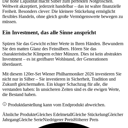
Die hohe Liquidität macht Silber zum perfekten Notgroschen.
Weltweit akzeptiert, jederzeit handelbar – das ist wahre finanzielle
Freiheit. Besonders clever: Die kleinere Stückelung ermöglicht
flexibles Handeln, ohne gleich große Vermögenswerte bewegen zu
müssen.
Ein Investment, das alle Sinne anspricht
Spüren Sie das Gewicht echter Werte in Ihren Händen. Bewundern
Sie den matten Glanz des Feinsilbers. Hören Sie das
charakteristische Klimpern echter Münzen. Dies ist kein abstraktes
Investment – es ist greifbarer Wohlstand, der Generationen
überdauert.
Mit diesem 120er-Set Wiener Philharmoniker 2026 investieren Sie
nicht nur in Silber – Sie investieren in Sicherheit, Tradition und
Zukunft gleichermaßen. Ein kluger Schachzug für alle, die
verstanden haben: In unsicheren Zeiten sind es die ewigen Werte,
die Bestand haben.
Produktdarstellung kann vom Endprodukt abweichen.
Ähnliche Produkte
Gleiches Edelmetall
Gleiche Stückelung
Gleicher
Jahrgang
Gleiche Serie
Niedrigerer Preis
Höherer Preis