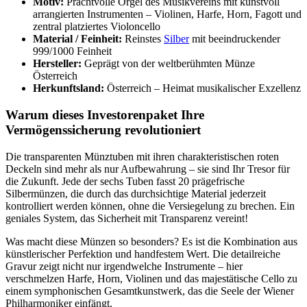
Motiv:
Prachtvolle Orgel des Musikvereins mit kunstvoll
arrangierten Instrumenten – Violinen, Harfe, Horn, Fagott und
zentral platziertes Violoncello
Material / Feinheit:
Reinstes
Silber
mit beeindruckender
999/1000 Feinheit
Hersteller:
Geprägt von der weltberühmten Münze
Österreich
Herkunftsland:
Österreich – Heimat musikalischer Exzellenz
Warum dieses Investorenpaket Ihre
Vermögenssicherung revolutioniert
Die transparenten Münztuben mit ihren charakteristischen roten
Deckeln sind mehr als nur Aufbewahrung – sie sind Ihr Tresor für
die Zukunft. Jede der sechs Tuben fasst 20 prägefrische
Silbermünzen, die durch das durchsichtige Material jederzeit
kontrolliert werden können, ohne die Versiegelung zu brechen. Ein
geniales System, das Sicherheit mit Transparenz vereint!
Was macht diese Münzen so besonders? Es ist die Kombination aus
künstlerischer Perfektion und handfestem Wert. Die detailreiche
Gravur zeigt nicht nur irgendwelche Instrumente – hier
verschmelzen Harfe, Horn, Violinen und das majestätische Cello zu
einem symphonischen Gesamtkunstwerk, das die Seele der Wiener
Philharmoniker einfängt.