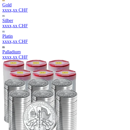
Gold
xxxx,xx CHF
Silber
xxxx,xx CHF
Platin
xxxx,xx CHF
Palladium
xxxx,xx CHF