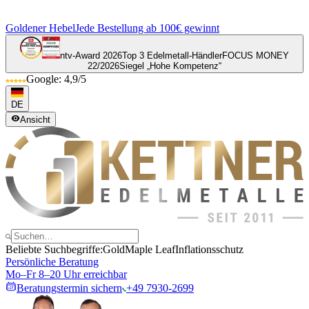
Goldener Hebel
Jede Bestellung ab 100€ gewinnt
ntv-Award 2026
Top 3 Edelmetall-Händler
FOCUS MONEY
22/2026
Siegel „Hohe Kompetenz“
Google: 4,9/5
DE
Ansicht
Beliebte Suchbegriffe:
Gold
Maple Leaf
Inflationsschutz
Persönliche Beratung
Mo–Fr 8–20 Uhr erreichbar
Beratungstermin sichern
+49 7930-2699