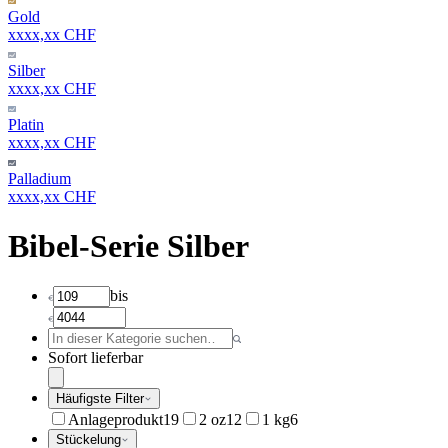
Gold
xxxx,xx CHF
Silber
xxxx,xx CHF
Platin
xxxx,xx CHF
Palladium
xxxx,xx CHF
Bibel-Serie Silber
bis
Sofort lieferbar
Häufigste Filter
Anlageprodukt
19
2 oz
12
1 kg
6
Stückelung