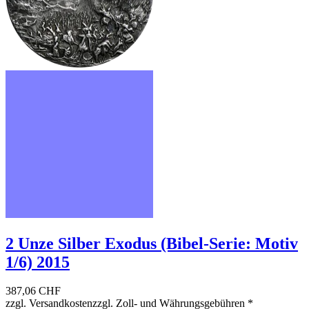
2 Unze Silber Exodus (Bibel-Serie: Motiv
1/6) 2015
387,06 CHF
zzgl. Versandkosten
zzgl. Zoll- und Währungsgebühren
*