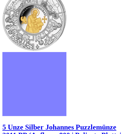
5 Unze Silber Johannes Puzzlemünze