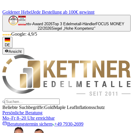
Goldener Hebel
Jede Bestellung ab 100€ gewinnt
ntv-Award 2026
Top 3 Edelmetall-Händler
FOCUS MONEY
22/2026
Siegel „Hohe Kompetenz“
Google: 4,9/5
DE
Ansicht
Beliebte Suchbegriffe:
Gold
Maple Leaf
Inflationsschutz
Persönliche Beratung
Mo–Fr 8–20 Uhr erreichbar
Beratungstermin sichern
+49 7930-2699