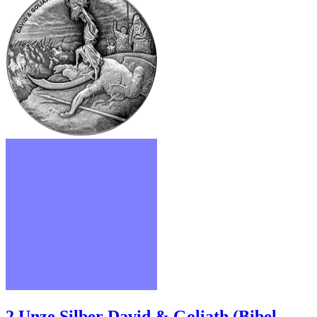
2 Unze Silber David & Goliath (Bibel-