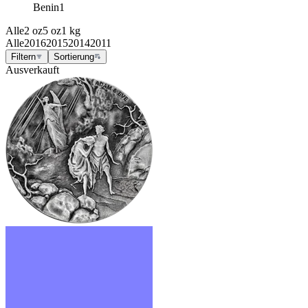
Benin
1
Alle
2 oz
5 oz
1 kg
Alle
2016
2015
2014
2011
Filtern
Sortierung
Ausverkauft