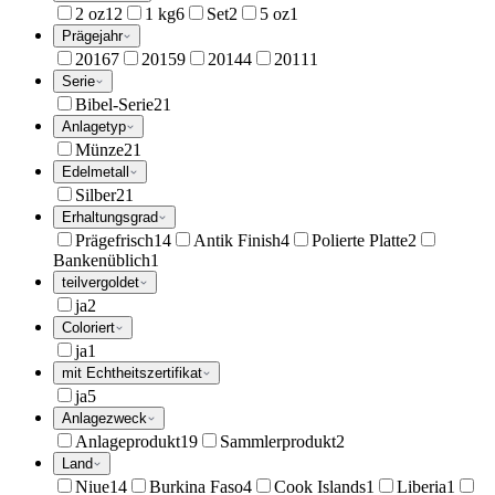
2 oz
12
1 kg
6
Set
2
5 oz
1
Prägejahr
2016
7
2015
9
2014
4
2011
1
Serie
Bibel-Serie
21
Anlagetyp
Münze
21
Edelmetall
Silber
21
Erhaltungsgrad
Prägefrisch
14
Antik Finish
4
Polierte Platte
2
Bankenüblich
1
teilvergoldet
ja
2
Coloriert
ja
1
mit Echtheitszertifikat
ja
5
Anlagezweck
Anlageprodukt
19
Sammlerprodukt
2
Land
Niue
14
Burkina Faso
4
Cook Islands
1
Liberia
1