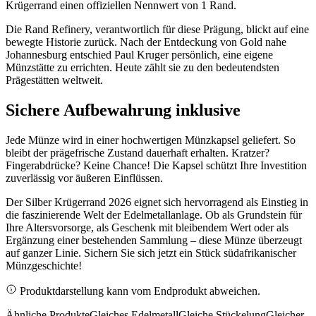
Krügerrand einen offiziellen Nennwert von 1 Rand.
Die Rand Refinery, verantwortlich für diese Prägung, blickt auf eine
bewegte Historie zurück. Nach der Entdeckung von Gold nahe
Johannesburg entschied Paul Kruger persönlich, eine eigene
Münzstätte zu errichten. Heute zählt sie zu den bedeutendsten
Prägestätten weltweit.
Sichere Aufbewahrung inklusive
Jede Münze wird in einer hochwertigen Münzkapsel geliefert. So
bleibt der prägefrische Zustand dauerhaft erhalten. Kratzer?
Fingerabdrücke? Keine Chance! Die Kapsel schützt Ihre Investition
zuverlässig vor äußeren Einflüssen.
Der Silber Krügerrand 2026 eignet sich hervorragend als Einstieg in
die faszinierende Welt der Edelmetallanlage. Ob als Grundstein für
Ihre Altersvorsorge, als Geschenk mit bleibendem Wert oder als
Ergänzung einer bestehenden Sammlung – diese Münze überzeugt
auf ganzer Linie. Sichern Sie sich jetzt ein Stück südafrikanischer
Münzgeschichte!
Produktdarstellung kann vom Endprodukt abweichen.
Ähnliche Produkte
Gleiches Edelmetall
Gleiche Stückelung
Gleicher