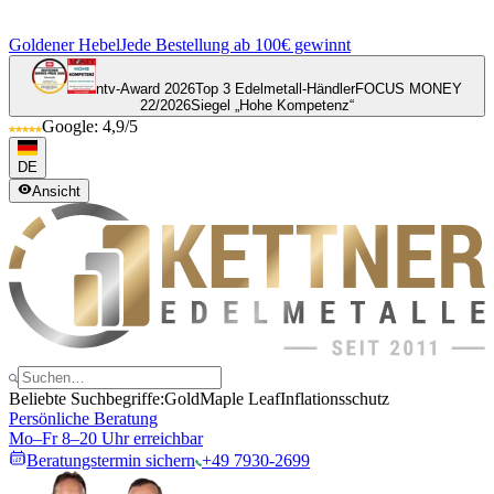
Goldener Hebel
Jede Bestellung ab 100€ gewinnt
ntv-Award 2026
Top 3 Edelmetall-Händler
FOCUS MONEY
22/2026
Siegel „Hohe Kompetenz“
Google: 4,9/5
DE
Ansicht
Beliebte Suchbegriffe:
Gold
Maple Leaf
Inflationsschutz
Persönliche Beratung
Mo–Fr 8–20 Uhr erreichbar
Beratungstermin sichern
+49 7930-2699