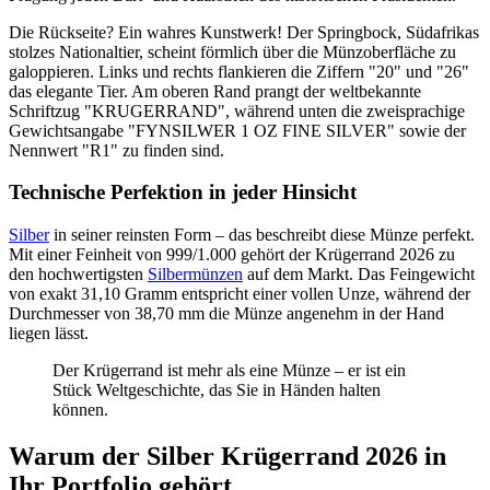
Die Rückseite? Ein wahres Kunstwerk! Der Springbock, Südafrikas
stolzes Nationaltier, scheint förmlich über die Münzoberfläche zu
galoppieren. Links und rechts flankieren die Ziffern "20" und "26"
das elegante Tier. Am oberen Rand prangt der weltbekannte
Schriftzug "KRUGERRAND", während unten die zweisprachige
Gewichtsangabe "FYNSILWER 1 OZ FINE SILVER" sowie der
Nennwert "R1" zu finden sind.
Technische Perfektion in jeder Hinsicht
Silber
in seiner reinsten Form – das beschreibt diese Münze perfekt.
Mit einer Feinheit von 999/1.000 gehört der Krügerrand 2026 zu
den hochwertigsten
Silbermünzen
auf dem Markt. Das Feingewicht
von exakt 31,10 Gramm entspricht einer vollen Unze, während der
Durchmesser von 38,70 mm die Münze angenehm in der Hand
liegen lässt.
Der Krügerrand ist mehr als eine Münze – er ist ein
Stück Weltgeschichte, das Sie in Händen halten
können.
Warum der Silber Krügerrand 2026 in
Ihr Portfolio gehört