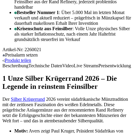
Feinsilber aus der Rand Refinery, jederzeit problemlos
handelbar
Bestseller Nummer 1
: Über 5.000 Mal im letzten Monat
verkauft und aktuell reduziert – prägefrisch in Münzkapsel für
dauerhaft makellosen Erhalt Ihrer Investition
Krisenschutz aus Feinsilber
: Volle Unze physisches Silber
als starker Inflationsschutz, nach einem Jahr Haltefrist
grundsätzlich steuerfrei im Verkauf
Artikel-Nr: 2260021
Preisalarm
setzen
Produkt
teilen
Beschreibung
Technische Daten
Video
Live Streams
Preisentwicklung
1 Unze Silber Krügerrand 2026 – Die
Legende in reinstem Feinsilber
Der
Silber Krügerrand
2026 vereint südafrikanische Münztradition
mit der zeitlosen Faszination des weißen Edelmetalls. Diese
prägefrische Anlagemünze aus der renommierten Rand Refinery
setzt die Erfolgsgeschichte einer der bekanntesten Münzserien der
Welt fort – und das in atemberaubender Silberqualität.
Motiv:
Avers zeigt Paul Kruger, Präsident Südafrikas von