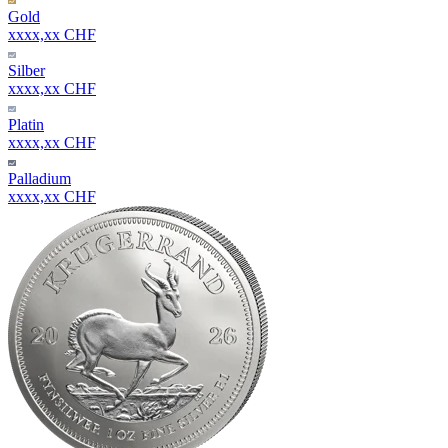
Gold
xxxx,xx CHF
Silber
xxxx,xx CHF
Platin
xxxx,xx CHF
Palladium
xxxx,xx CHF