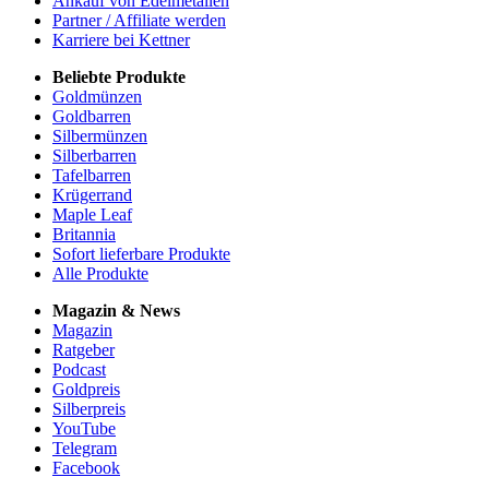
Ankauf von Edelmetallen
Partner / Affiliate werden
Karriere bei Kettner
Beliebte Produkte
Goldmünzen
Goldbarren
Silbermünzen
Silberbarren
Tafelbarren
Krügerrand
Maple Leaf
Britannia
Sofort lieferbare Produkte
Alle Produkte
Magazin & News
Magazin
Ratgeber
Podcast
Goldpreis
Silberpreis
YouTube
Telegram
Facebook