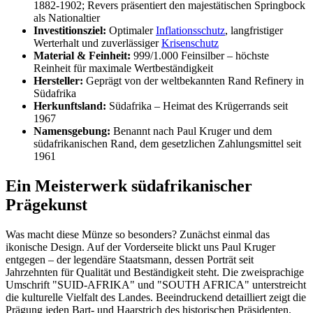
1882-1902; Revers präsentiert den majestätischen Springbock
als Nationaltier
Investitionsziel:
Optimaler
Inflationsschutz
, langfristiger
Werterhalt und zuverlässiger
Krisenschutz
Material & Feinheit:
999/1.000 Feinsilber – höchste
Reinheit für maximale Wertbeständigkeit
Hersteller:
Geprägt von der weltbekannten Rand Refinery in
Südafrika
Herkunftsland:
Südafrika – Heimat des Krügerrands seit
1967
Namensgebung:
Benannt nach Paul Kruger und dem
südafrikanischen Rand, dem gesetzlichen Zahlungsmittel seit
1961
Ein Meisterwerk südafrikanischer
Prägekunst
Was macht diese Münze so besonders? Zunächst einmal das
ikonische Design. Auf der Vorderseite blickt uns Paul Kruger
entgegen – der legendäre Staatsmann, dessen Porträt seit
Jahrzehnten für Qualität und Beständigkeit steht. Die zweisprachige
Umschrift "SUID-AFRIKA" und "SOUTH AFRICA" unterstreicht
die kulturelle Vielfalt des Landes. Beeindruckend detailliert zeigt die
Prägung jeden Bart- und Haarstrich des historischen Präsidenten.