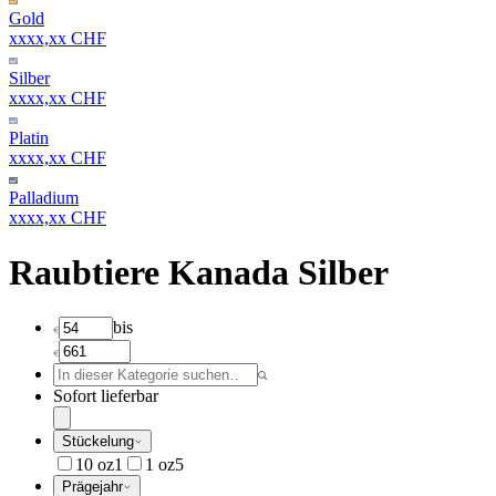
Gold
xxxx,xx CHF
Silber
xxxx,xx CHF
Platin
xxxx,xx CHF
Palladium
xxxx,xx CHF
Raubtiere Kanada Silber
bis
Sofort lieferbar
Stückelung
10 oz
1
1 oz
5
Prägejahr