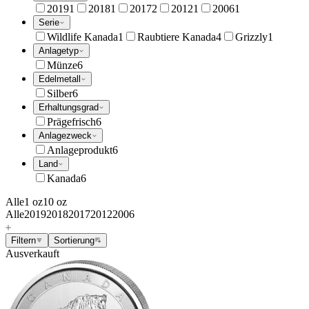
2019
1
2018
1
2017
2
2012
1
2006
1
Serie
Wildlife Kanada
1
Raubtiere Kanada
4
Grizzly
1
Anlagetyp
Münze
6
Edelmetall
Silber
6
Erhaltungsgrad
Prägefrisch
6
Anlagezweck
Anlageprodukt
6
Land
Kanada
6
Alle
1 oz
10 oz
Alle
2019
2018
2017
2012
2006
Filtern
Sortierung
Ausverkauft