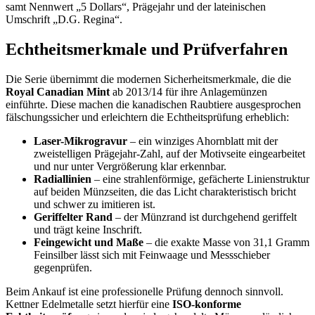
samt Nennwert „5 Dollars“, Prägejahr und der lateinischen
Umschrift „D.G. Regina“.
Echtheitsmerkmale und Prüfverfahren
Die Serie übernimmt die modernen Sicherheitsmerkmale, die die
Royal Canadian Mint
ab 2013/14 für ihre Anlagemünzen
einführte. Diese machen die kanadischen Raubtiere ausgesprochen
fälschungssicher und erleichtern die Echtheitsprüfung erheblich:
Laser-Mikrogravur
– ein winziges Ahornblatt mit der
zweistelligen Prägejahr-Zahl, auf der Motivseite eingearbeitet
und nur unter Vergrößerung klar erkennbar.
Radiallinien
– eine strahlenförmige, gefächerte Linienstruktur
auf beiden Münzseiten, die das Licht charakteristisch bricht
und schwer zu imitieren ist.
Geriffelter Rand
– der Münzrand ist durchgehend geriffelt
und trägt keine Inschrift.
Feingewicht und Maße
– die exakte Masse von 31,1 Gramm
Feinsilber lässt sich mit Feinwaage und Messschieber
gegenprüfen.
Beim Ankauf ist eine professionelle Prüfung dennoch sinnvoll.
Kettner Edelmetalle setzt hierfür eine
ISO-konforme