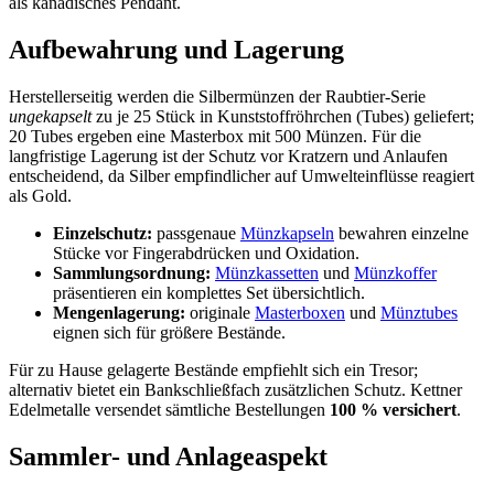
als kanadisches Pendant.
Aufbewahrung und Lagerung
Herstellerseitig werden die Silbermünzen der Raubtier-Serie
ungekapselt
zu je 25 Stück in Kunststoffröhrchen (Tubes) geliefert;
20 Tubes ergeben eine Masterbox mit 500 Münzen. Für die
langfristige Lagerung ist der Schutz vor Kratzern und Anlaufen
entscheidend, da Silber empfindlicher auf Umwelteinflüsse reagiert
als Gold.
Einzelschutz:
passgenaue
Münzkapseln
bewahren einzelne
Stücke vor Fingerabdrücken und Oxidation.
Sammlungsordnung:
Münzkassetten
und
Münzkoffer
präsentieren ein komplettes Set übersichtlich.
Mengenlagerung:
originale
Masterboxen
und
Münztubes
eignen sich für größere Bestände.
Für zu Hause gelagerte Bestände empfiehlt sich ein Tresor;
alternativ bietet ein Bankschließfach zusätzlichen Schutz. Kettner
Edelmetalle versendet sämtliche Bestellungen
100 % versichert
.
Sammler- und Anlageaspekt