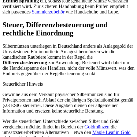
Echtheitsprüfung
ein, sodass jede gehandelte Münze verlässlich
verifiziert wird. Zur sicheren Handhabung beim Prüfen empfiehlt
sich passendes
Sammlerzubehör
wie Handschuhe und Lupe.
Steuer, Differenzbesteuerung und
rechtliche Einordnung
Silbermünzen unterliegen in Deutschland anders als Anlagegold der
Umsatzsteuer. Für importierte Anlagesilbermünzen wie die
kanadischen Raubtiere kommt in der Regel die
Differenzbesteuerung
zur Anwendung: Besteuert wird dabei nur
die Handelsspanne des Händlers, nicht der volle Münzwert, was den
Endpreis gegenüber der Regelbesteuerung senkt.
Steuerlicher Hinweis
Gewinne aus dem Verkauf physischer Silbermünzen sind für
Privatpersonen nach Ablauf der einjährigen Spekulationsfrist gemäß
§23 EStG steuerfrei. Diese Angaben dienen der allgemeinen
Information und ersetzen keine steuerliche Beratung.
Wer die steuerlichen Unterschiede zwischen Silber und Gold
vergleichen möchte, findet im Bereich der
Goldmünzen
die
umsatzsteuerbefreiten Alternativen – etwa den
Maple Leaf in Gold