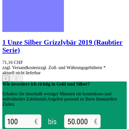
1 Unze Silber Grizzlybär 2019 (Raubtier
Serie)
71,16 CHF
zzgl. Versandkosten
zzgl. Zoll- und Währungsgebühren
*
aktuell nicht lieferbar
Wie investiere ich richtig in Gold und Silber?
Erhalten Sie innerhalb weniger Minuten ein kostenloses und
individuelles Edelmetall-Angebot passend zu Ihren finanziellen
Zielen.