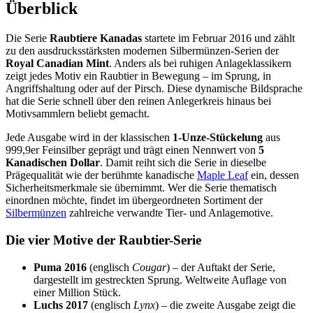
Überblick
Die Serie
Raubtiere Kanadas
startete im Februar 2016 und zählt
zu den ausdrucksstärksten modernen Silbermünzen-Serien der
Royal Canadian Mint
. Anders als bei ruhigen Anlageklassikern
zeigt jedes Motiv ein Raubtier in Bewegung – im Sprung, in
Angriffshaltung oder auf der Pirsch. Diese dynamische Bildsprache
hat die Serie schnell über den reinen Anlegerkreis hinaus bei
Motivsammlern beliebt gemacht.
Jede Ausgabe wird in der klassischen
1-Unze-Stückelung
aus
999,9er Feinsilber geprägt und trägt einen Nennwert von
5
Kanadischen Dollar
. Damit reiht sich die Serie in dieselbe
Prägequalität wie der berühmte kanadische
Maple Leaf
ein, dessen
Sicherheitsmerkmale sie übernimmt. Wer die Serie thematisch
einordnen möchte, findet im übergeordneten Sortiment der
Silbermünzen
zahlreiche verwandte Tier- und Anlagemotive.
Die vier Motive der Raubtier-Serie
Puma 2016
(englisch
Cougar
) – der Auftakt der Serie,
dargestellt im gestreckten Sprung. Weltweite Auflage von
einer Million Stück.
Luchs 2017
(englisch
Lynx
) – die zweite Ausgabe zeigt die