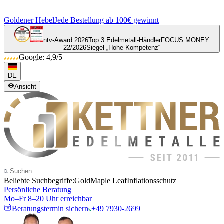
Goldener Hebel
Jede Bestellung ab 100€ gewinnt
ntv-Award 2026
Top 3 Edelmetall-Händler
FOCUS MONEY
22/2026
Siegel „Hohe Kompetenz“
Google: 4,9/5
DE
Ansicht
Beliebte Suchbegriffe:
Gold
Maple Leaf
Inflationsschutz
Persönliche Beratung
Mo–Fr 8–20 Uhr erreichbar
Beratungstermin sichern
+49 7930-2699