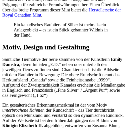
Prägungen für zahlreiche Fremdwährungen her. Einen Überblick
über das breite Programm dieser Mint bietet die
Herstellerseite der
Royal Canadian Mint
.
Ein kanadisches Raubtier auf Silber ist mehr als ein
Anlageobjekt – es ist ein Stück gebannter Wildnis in
der Hand.
Motiv, Design und Gestaltung
Sämtliche Tiermotive der Serie stammen von der Künstlerin
Emily
Damstra
, deren Initialen „E.D.“ neben oder unterhalb des
jeweiligen Tieres zu finden sind. Charakteristisch ist die Bildseite
mit dem Raubtier in Bewegung: Die obere Rundschrift nennt das
Herkunftsland „Canada“ sowie die Feinheitsangabe „9999“.
Aufgrund der Zweisprachigkeit Kanadas erscheint die Metallangabe
in Englisch und Französisch („Fine Silver“ / „Argent Pur“) sowie
das Feingewicht („1 oz“).
Ein gestalterisches Erkennungsmerkmal ist der vom Motiv
unterbrochene Rahmen
der Rundschrift – das Tier durchbricht
optisch den Münzrand und verstärkt so den dynamischen Eindruck.
Auf der Wertseite ist bei den frühen Jahrgängen das Bildnis von
Königin Elizabeth II.
abgebildet, entworfen von Susanna Blunt,