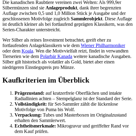
Die kanadischen Raubtiere vereinen zwei Welten: Als 999,9er
Silbermünzen sind sie
Anlageprodukt
, dank ihrer begrenzten
Auflage zwischen 0,5 und 1,0 Million Stück je Ausgabe und der
geschlossenen Motivfolge zugleich
Sammlerobjekt
. Diese Auflage
ist deutlich kleiner als bei fortlaufend geprägten Klassikern, was den
Serien-Charakter unterstreicht.
Wer Silber als reines Investment betrachtet, greift eher zu
fortlaufenden Anlageklassikern wie dem
Wiener Philharmoniker
oder dem
Koala
. Wen die Motivvielfalt reizt, findet in verwandten
Tierserien wie dem
Polarbär Kanada
weitere kanadische Ausgaben.
Silber gilt historisch als volatiler als Gold, bietet aber einen
niedrigeren Einstiegspreis pro Münze.
Kaufkriterien im Überblick
Prägezustand:
auf kratzerfreie Oberflächen und intakte
Radiallinien achten – Stempelglanz ist der Standard der Serie.
Vollständigkeit:
für Set-Sammler zählt die lückenlose
Motivfolge von Puma bis Wolf.
Verpackung:
Tubes und Masterboxen im Originalzustand
erhalten den Sammlerwert.
Echtheitsmerkmale:
Mikrogravur und geriffelter Rand vor
dem Kauf prüfen.