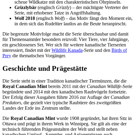
scheue Wildkatze mit den charakteristischen Ohrpinseln.
Grizzlybär
(englisch
Grizzly
) – der mächtigste Vertreter der
Serie, mit erhobener Tatze in Angriffshaltung.
Wolf 2018
(englisch
Wolf
) – das Motiv fängt den Moment ein,
in dem sich das Rudeltier lautlos an die Beute heranpirscht.
Die begrenzte Motivfolge macht die Serie überschaubar und damit
für Themensammler besonders reizvoll: Vier Tiere, vier Jahrgänge,
ein geschlossenes Set. Wer sich für weitere kanadische Tierserien
interessiert, findet mit der
Wildlife Kanada
-Serie und den
Birds of
Prey
die thematischen Vorgänger.
Geschichte und Prägestätte
Die Serie steht in einer Tradition kanadischer Tiermünzen, die die
Royal Canadian Mint
bereits 2011 mit der
Canadian Wildlife
-Serie
begründete und 2014 mit den kanadischen Raubvögeln fortsetzte.
Der Erfolg dieser Ausgaben führte 2016 zur Auflage der
Canadian
Predators
, die gezielt vier typische Raubtiere des zweitgrößten
Landes der Erde ins Zentrum stellte.
Die
Royal Canadian Mint
wurde 1908 gegründet, hat ihren Sitz in
Ottawa und prägt in ihrem Werk in Winnipeg. Sie gilt als eine der
technisch führenden Prägeanstalten der Welt und stellt neben
kanadischen Umlauf-, Sammler- und Anlagemünzen auch