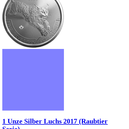
1 Unze Silber Luchs 2017 (Raubtier
Serie)