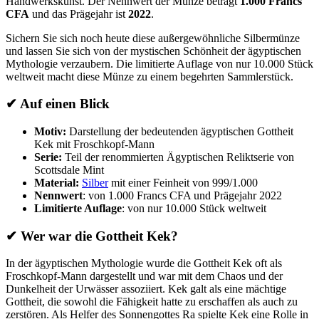
Handwerkskunst. Der Nennwert der Münze beträgt
1.000 Francs
CFA
und das Prägejahr ist
2022
.
Sichern Sie sich noch heute diese außergewöhnliche Silbermünze
und lassen Sie sich von der mystischen Schönheit der ägyptischen
Mythologie verzaubern. Die limitierte Auflage von nur 10.000 Stück
weltweit macht diese Münze zu einem begehrten Sammlerstück.
✔ Auf einen Blick
Motiv:
Darstellung der bedeutenden ägyptischen Gottheit
Kek mit Froschkopf-Mann
Serie:
Teil der renommierten Ägyptischen Reliktserie von
Scottsdale Mint
Material:
Silber
mit einer Feinheit von 999/1.000
Nennwert
: von 1.000 Francs CFA und Prägejahr 2022
Limitierte Auflage
: von nur 10.000 Stück weltweit
✔ Wer war die Gottheit Kek?
In der ägyptischen Mythologie wurde die Gottheit Kek oft als
Froschkopf-Mann dargestellt und war mit dem Chaos und der
Dunkelheit der Urwässer assoziiert. Kek galt als eine mächtige
Gottheit, die sowohl die Fähigkeit hatte zu erschaffen als auch zu
zerstören. Als Helfer des Sonnengottes Ra spielte Kek eine Rolle in