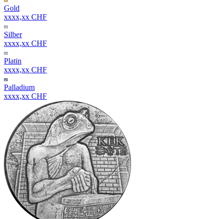
Gold
xxxx,xx CHF
Silber
xxxx,xx CHF
Platin
xxxx,xx CHF
Palladium
xxxx,xx CHF