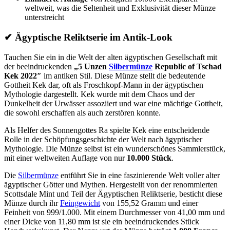
weltweit, was die Seltenheit und Exklusivität dieser Münze
unterstreicht
✔ Ägyptische Reliktserie im Antik-Look
Tauchen Sie ein in die Welt der alten ägyptischen Gesellschaft mit
der beeindruckenden
„5 Unzen
Silbermünze
Republic of Tschad
Kek 2022″
im antiken Stil. Diese Münze stellt die bedeutende
Gottheit Kek dar, oft als Froschkopf-Mann in der ägyptischen
Mythologie dargestellt. Kek wurde mit dem Chaos und der
Dunkelheit der Urwässer assoziiert und war eine mächtige Gottheit,
die sowohl erschaffen als auch zerstören konnte.
Als Helfer des Sonnengottes Ra spielte Kek eine entscheidende
Rolle in der Schöpfungsgeschichte der Welt nach ägyptischer
Mythologie. Die Münze selbst ist ein wunderschönes Sammlerstück,
mit einer weltweiten Auflage von nur
10.000 Stück
.
Die
Silbermünze
entführt Sie in eine faszinierende Welt voller alter
ägyptischer Götter und Mythen. Hergestellt von der renommierten
Scottsdale Mint und Teil der Ägyptischen Reliktserie, besticht diese
Münze durch ihr
Feingewicht
von 155,52 Gramm und einer
Feinheit von 999/1.000. Mit einem Durchmesser von 41,00 mm und
einer Dicke von 11,80 mm ist sie ein beeindruckendes Stück