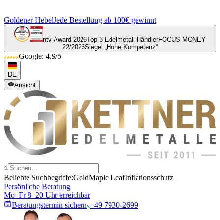
Goldener Hebel
Jede Bestellung ab 100€ gewinnt
ntv-Award 2026
Top 3 Edelmetall-Händler
FOCUS MONEY
22/2026
Siegel „Hohe Kompetenz“
Google: 4,9/5
DE
Ansicht
Beliebte Suchbegriffe:
Gold
Maple Leaf
Inflationsschutz
Persönliche Beratung
Mo–Fr 8–20 Uhr erreichbar
Beratungstermin sichern
+49 7930-2699