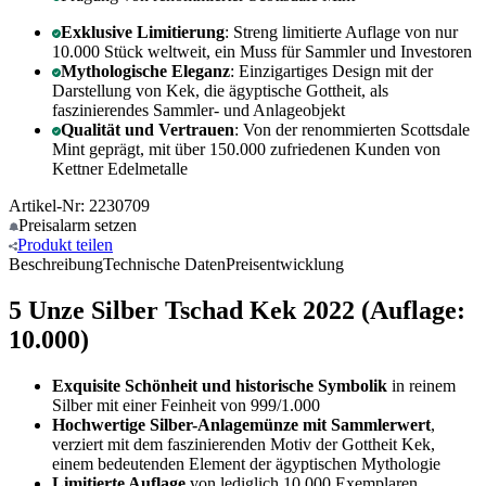
Exklusive Limitierung
: Streng limitierte Auflage von nur
10.000 Stück weltweit, ein Muss für Sammler und Investoren
Mythologische Eleganz
: Einzigartiges Design mit der
Darstellung von Kek, die ägyptische Gottheit, als
faszinierendes Sammler- und Anlageobjekt
Qualität und Vertrauen
: Von der renommierten Scottsdale
Mint geprägt, mit über 150.000 zufriedenen Kunden von
Kettner Edelmetalle
Artikel-Nr: 2230709
Preisalarm
setzen
Produkt
teilen
Beschreibung
Technische Daten
Preisentwicklung
5 Unze Silber Tschad Kek 2022 (Auflage:
10.000)
Exquisite Schönheit und historische Symbolik
in reinem
Silber mit einer Feinheit von 999/1.000
Hochwertige Silber-Anlagemünze mit Sammlerwert
,
verziert mit dem faszinierenden Motiv der Gottheit Kek,
einem bedeutenden Element der ägyptischen Mythologie
Limitierte Auflage
von lediglich 10.000 Exemplaren