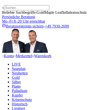
Beliebte Suchbegriffe:
Gold
Maple Leaf
Inflationsschutz
Persönliche Beratung
Mo–Fr 8–20 Uhr erreichbar
Beratungstermin sichern
+49 7930-2699
Konto
Merkzettel
Warenkorb
LIVE
Sparplan
Neuheiten
Gold
Silber
Platin
Palladium
Kupfer
Krisenschutz
Historisch
Limitiert