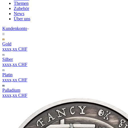
Themen
Zubehör
News
Über uns
Kundenkonto
Gold
xxxx,xx CHF
Silber
xxxx,xx CHF
Platin
xxxx,xx CHF
Palladium
xxxx,xx CHF