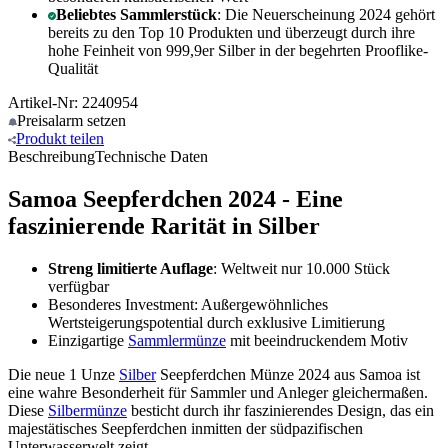
Beliebtes Sammlerstück
: Die Neuerscheinung 2024 gehört
bereits zu den Top 10 Produkten und überzeugt durch ihre
hohe Feinheit von 999,9er Silber in der begehrten Prooflike-
Qualität
Artikel-Nr: 2240954
Preisalarm
setzen
Produkt
teilen
Beschreibung
Technische Daten
Samoa Seepferdchen 2024 - Eine
faszinierende
Rarität
in Silber
Streng limitierte Auflage
: Weltweit nur 10.000 Stück
verfügbar
Besonderes Investment: Außergewöhnliches
Wertsteigerungspotential durch exklusive Limitierung
Einzigartige
Sammlermünze
mit beeindruckendem Motiv
Die neue 1 Unze
Silber
Seepferdchen Münze 2024 aus Samoa ist
eine wahre Besonderheit für Sammler und Anleger gleichermaßen.
Diese
Silbermünze
besticht durch ihr faszinierendes Design, das ein
majestätisches Seepferdchen inmitten der südpazifischen
Unterwasserwelt zeigt.