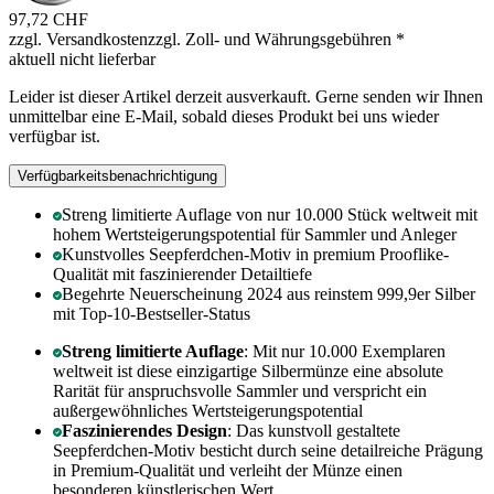
97,72 CHF
zzgl. Versandkosten
zzgl. Zoll- und Währungsgebühren
*
aktuell nicht lieferbar
Leider ist dieser Artikel derzeit ausverkauft. Gerne senden wir Ihnen
unmittelbar eine E-Mail, sobald dieses Produkt bei uns wieder
verfügbar ist.
Verfügbarkeitsbenachrichtigung
Streng limitierte Auflage von nur 10.000 Stück weltweit mit
hohem Wertsteigerungspotential für Sammler und Anleger
Kunstvolles Seepferdchen-Motiv in premium Prooflike-
Qualität mit faszinierender Detailtiefe
Begehrte Neuerscheinung 2024 aus reinstem 999,9er Silber
mit Top-10-Bestseller-Status
Streng limitierte Auflage
: Mit nur 10.000 Exemplaren
weltweit ist diese einzigartige Silbermünze eine absolute
Rarität für anspruchsvolle Sammler und verspricht ein
außergewöhnliches Wertsteigerungspotential
Faszinierendes Design
: Das kunstvoll gestaltete
Seepferdchen-Motiv besticht durch seine detailreiche Prägung
in Premium-Qualität und verleiht der Münze einen
besonderen künstlerischen Wert