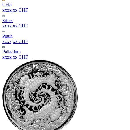
Gold
xxxx,xx CHF
Silber
xxxx,xx CHF
Platin
xxxx,xx CHF
Palladium
xxxx,xx CHF