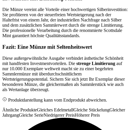
Die Münze vereint alle Vorteile einer hochwertigen Silberinvestition:
Sie profitieren von der steuerfreien Wertsteigerung nach der
Haltefrist von einem Jahr, der industriellen Nachfrage nach Silber
und dem zusätzlichen Sammlerwert durch die strenge Limitierung.
Die professionelle Verarbeitung durch die renommierte Scottsdale
Mint garantiert höchste Qualitätsstandards.
Fazit: Eine Münze mit Seltenheitswert
Diese außergewöhnliche Ausgabe verbindet ästhetische Schönheit
mit handfesten Investmentvorteilen. Die
strenge Limitierung
auf
nur 10.000 Exemplare weltweit macht sie zu einer begehrten
Sammlermünze mit überdurchschnittlichem
Wertsteigerungspotential. Sichern Sie sich jetzt Ihr Exemplar dieser
besonderen Münze, die gleichermaßen als Sammlerstück wie auch
als Wertanlage überzeugt.
Produktdarstellung kann vom Endprodukt abweichen.
Ähnliche Produkte
Gleiches Edelmetall
Gleiche Stückelung
Gleicher
Jahrgang
Gleiche Serie
Niedrigerer Preis
Höherer Preis