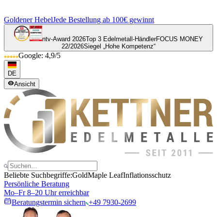
Goldener Hebel
Jede Bestellung ab 100€ gewinnt
ntv-Award 2026
Top 3 Edelmetall-Händler
FOCUS MONEY
22/2026
Siegel „Hohe Kompetenz“
Google: 4,9/5
DE
Ansicht
Beliebte Suchbegriffe:
Gold
Maple Leaf
Inflationsschutz
Persönliche Beratung
Mo–Fr 8–20 Uhr erreichbar
Beratungstermin sichern
+49 7930-2699