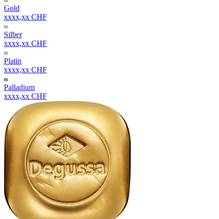
Gold
xxxx,xx CHF
Silber
xxxx,xx CHF
Platin
xxxx,xx CHF
Palladium
xxxx,xx CHF