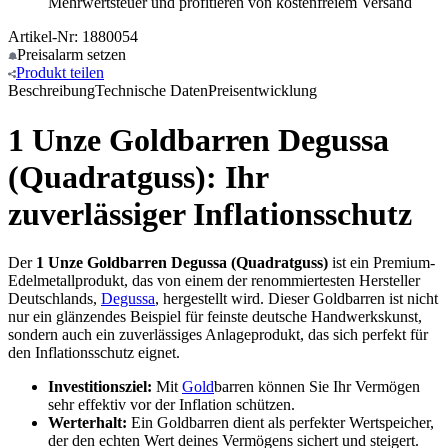
Mehrwertsteuer und profitieren von kostenfreiem Versand
Artikel-Nr: 1880054
Preisalarm
setzen
Produkt
teilen
Beschreibung
Technische Daten
Preisentwicklung
1 Unze Goldbarren Degussa
(Quadratguss): Ihr
zuverlässiger Inflationsschutz
Der
1 Unze Goldbarren Degussa (Quadratguss)
ist ein Premium-
Edelmetallprodukt, das von einem der renommiertesten Hersteller
Deutschlands,
Degussa
, hergestellt wird. Dieser Goldbarren ist nicht
nur ein glänzendes Beispiel für feinste deutsche Handwerkskunst,
sondern auch ein zuverlässiges Anlageprodukt, das sich perfekt für
den Inflationsschutz eignet.
Investitionsziel:
Mit
Gold
barren können Sie Ihr Vermögen
sehr effektiv vor der Inflation schützen.
Werterhalt:
Ein Goldbarren dient als perfekter Wertspeicher,
der den echten Wert deines Vermögens sichert und steigert.