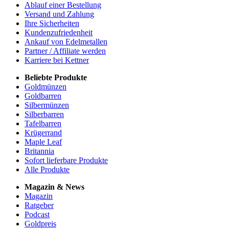
Ablauf einer Bestellung
Versand und Zahlung
Ihre Sicherheiten
Kundenzufriedenheit
Ankauf von Edelmetallen
Partner / Affiliate werden
Karriere bei Kettner
Beliebte Produkte
Goldmünzen
Goldbarren
Silbermünzen
Silberbarren
Tafelbarren
Krügerrand
Maple Leaf
Britannia
Sofort lieferbare Produkte
Alle Produkte
Magazin & News
Magazin
Ratgeber
Podcast
Goldpreis