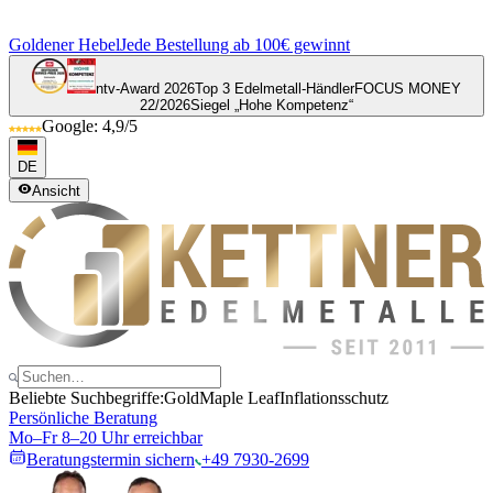
Goldener Hebel
Jede Bestellung ab 100€ gewinnt
ntv-Award 2026
Top 3 Edelmetall-Händler
FOCUS MONEY
22/2026
Siegel „Hohe Kompetenz“
Google: 4,9/5
DE
Ansicht
Beliebte Suchbegriffe:
Gold
Maple Leaf
Inflationsschutz
Persönliche Beratung
Mo–Fr 8–20 Uhr erreichbar
Beratungstermin sichern
+49 7930-2699