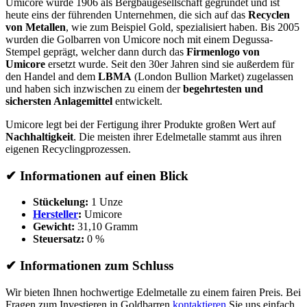
Umicore wurde 1906 als Bergbaugesellschaft gegründet und ist
heute eins der führenden Unternehmen, die sich auf das
Recyclen
von Metallen
, wie zum Beispiel Gold, spezialisiert haben. Bis 2005
wurden die Golbarren von Umicore noch mit einem Degussa-
Stempel geprägt, welcher dann durch das
Firmenlogo von
Umicore
ersetzt wurde. Seit den 30er Jahren sind sie außerdem für
den Handel and dem
LBMA
(London Bullion Market) zugelassen
und haben sich inzwischen zu einem der
begehrtesten und
sichersten Anlagemittel
entwickelt.
Umicore legt bei der Fertigung ihrer Produkte großen Wert auf
Nachhaltigkeit
. Die meisten ihrer Edelmetalle stammt aus ihren
eigenen Recyclingprozessen.
✔
Informationen auf einen Blick
Stückelung:
1 Unze
Hersteller
:
Umicore
Gewicht:
31,10 Gramm
Steuersatz:
0 %
✔
Informationen zum Schluss
Wir bieten Ihnen hochwertige Edelmetalle zu einem fairen Preis. Bei
Fragen zum Investieren in Goldbarren
kontaktieren
Sie uns einfach