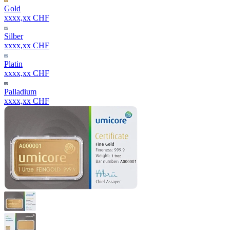
Gold
xxxx,xx CHF
Silber
xxxx,xx CHF
Platin
xxxx,xx CHF
Palladium
xxxx,xx CHF