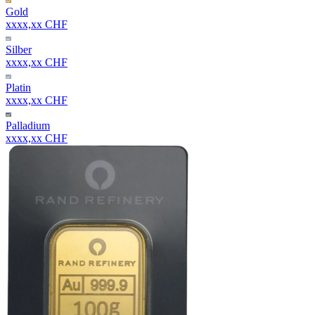
Gold
xxxx,xx CHF
Silber
xxxx,xx CHF
Platin
xxxx,xx CHF
Palladium
xxxx,xx CHF