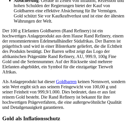
Absicherung
: Gerade in Zeiten von Inflation, Rezession und
hohen Schulden der Regierungen bietet der Kauf von
Goldbarren eine effektive Absicherung für Ihr Vermögen.
Gold schützt Sie vor Kaufkraftverlust und ist eine der ältesten
Währungen der Welt.
Der 100 g Elefanten Goldbarren (Rand Refinery) ist ein
hochwertiges Anlageprodukt aus dem Hause Rand Refinery, einem
der renommiertesten Edelmetallhändler Südafrikas. Der Barren ist
prägefrisch und wird in einer Blisterkarte geliefert, die die Echtheit
des Produkts bestätigt. Der Barren selbst zeigt das Logo der
afrikanischen Prägestätte Rand Refinery, AU, 999.9, 100g Fine
Gold und die Seriennummer. Auf der Rückseite sind mehrere
Elefanten abgebildet, ein Symbol für die einzigartige Tierwelt
Afrikas.
Als Anlageprodukt hat dieser
Goldbarren
keinen Nennwert, sondern
sein Wert ergibt sich aus seinem Feingewicht von 100,00 g und
seiner Feinheit von 999,9/1.000. Dies bedeutet, dass er aus fast
reinem Gold besteht. Die Rand Refinery ist bekannt für ihre
hochwertigen Prägeverfahren, die eine außergewöhnliche Qualität
und Detailgenauigkeit garantieren.
Gold als Inflationsschutz