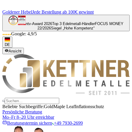
Goldener Hebel
Jede Bestellung ab 100€ gewinnt
ntv-Award 2026
Top 3 Edelmetall-Händler
FOCUS MONEY
22/2026
Siegel „Hohe Kompetenz“
Google: 4,9/5
DE
Ansicht
Beliebte Suchbegriffe:
Gold
Maple Leaf
Inflationsschutz
Persönliche Beratung
Mo–Fr 8–20 Uhr erreichbar
Beratungstermin sichern
+49 7930-2699