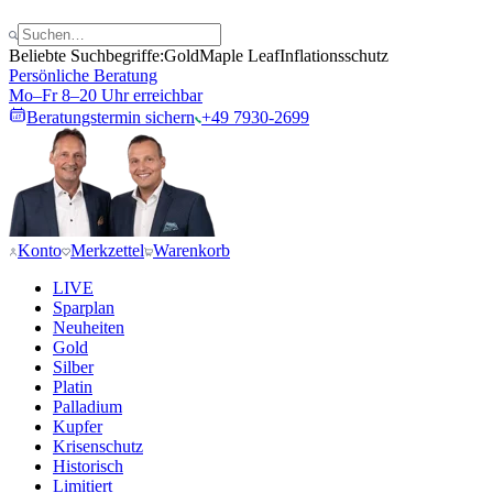
Beliebte Suchbegriffe:
Gold
Maple Leaf
Inflationsschutz
Persönliche Beratung
Mo–Fr 8–20 Uhr erreichbar
Beratungstermin sichern
+49 7930-2699
Konto
Merkzettel
Warenkorb
LIVE
Sparplan
Neuheiten
Gold
Silber
Platin
Palladium
Kupfer
Krisenschutz
Historisch
Limitiert