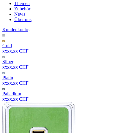
Themen
Zubehör
News
Über uns
Kundenkonto
Gold
xxxx,xx CHF
Silber
xxxx,xx CHF
Platin
xxxx,xx CHF
Palladium
xxxx,xx CHF