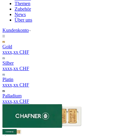
Themen
Zubehör
News
Über uns
Kundenkonto
Gold
xxxx,xx CHF
Silber
xxxx,xx CHF
Platin
xxxx,xx CHF
Palladium
xxxx,xx CHF