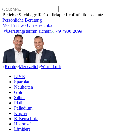
Beliebte Suchbegriffe:
Gold
Maple Leaf
Inflationsschutz
Persönliche Beratung
Mo–Fr 8–20 Uhr erreichbar
Beratungstermin sichern
+49 7930-2699
Konto
Merkzettel
Warenkorb
LIVE
Sparplan
Neuheiten
Gold
Silber
Platin
Palladium
Kupfer
Krisenschutz
Historisch
Limitiert