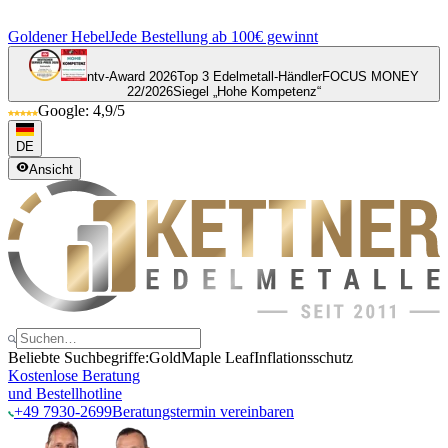
Goldener Hebel
Jede Bestellung ab 100€ gewinnt
ntv-Award 2026
Top 3 Edelmetall-Händler
FOCUS MONEY
22/2026
Siegel „Hohe Kompetenz“
Google: 4,9/5
DE
Ansicht
Beliebte Suchbegriffe:
Gold
Maple Leaf
Inflationsschutz
Kostenlose Beratung
und Bestellhotline
+49 7930-2699
Beratungstermin vereinbaren