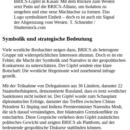
BRICS-Gipfel in Kasan: Mit dem Rücken zum Westen
setzt Putin auf die BRICS-Allianz, um Isolation zu
umgehen und eine neue Machtachse zu formen. Das
Logo symbolisiert Einheit – doch es ist auch ein Signal
der Abgrenzung vom Westen. T. Schneider /
Shutterstock.com
Symbolik und strategische Bedeutung
Viele westliche Beobachter neigen dazu, BRICS als heterogene
Gruppe mit widersprüchlichen Interessen abzutun. Doch es ist ein
Fehler, die Macht der Symbolik und Narrative in der geopolitischen
Konkurrenz zu unterschätzen. Der Gipfel sendete eine klare
Botschaft: Die westliche Hegemonie wird zunehmend infrage
gestellt.
Mit der Teilnahme von Delegationen aus 36 Ländern, darunter 22
Staatsoberhäuptern, demonstrierte Russland, dass es trotz westlicher
Sanktionen nicht isoliert ist. Der Gipfel wurde zum Schauplatz
diplomatischer Erfolge, darunter das Treffen zwischen Chinas
Präsident Xi Jinping und Indiens Premierminister Narendra Modi,
die sich darauf verständigten, ihre bilateralen Grenzkonflikte zu
entschärfen. Diese Gespräche verliehen dem Gipfel zusätzliches
politisches Gewicht und zeigten BRICS als Plattform, auf der
bedeutende geopolitische Diskurse stattfinden können.