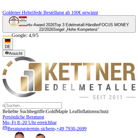
Goldener Hebel
Jede Bestellung ab 100€ gewinnt
ntv-Award 2026
Top 3 Edelmetall-Händler
FOCUS MONEY
22/2026
Siegel „Hohe Kompetenz“
Google: 4,9/5
DE
Ansicht
Beliebte Suchbegriffe:
Gold
Maple Leaf
Inflationsschutz
Persönliche Beratung
Mo–Fr 8–20 Uhr erreichbar
Beratungstermin sichern
+49 7930-2699