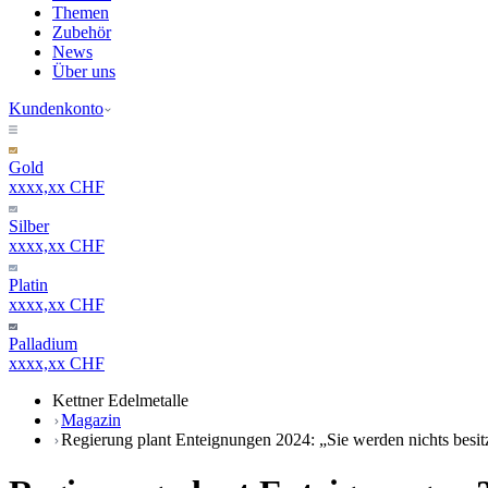
Themen
Zubehör
News
Über uns
Kundenkonto
Gold
xxxx,xx CHF
Silber
xxxx,xx CHF
Platin
xxxx,xx CHF
Palladium
xxxx,xx CHF
Kettner Edelmetalle
Magazin
Regierung plant Enteignungen 2024: „Sie werden nichts besitz