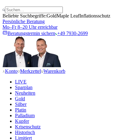
Beliebte Suchbegriffe:
Gold
Maple Leaf
Inflationsschutz
Persönliche Beratung
Mo–Fr 8–20 Uhr erreichbar
Beratungstermin sichern
+49 7930-2699
Konto
Merkzettel
Warenkorb
LIVE
Sparplan
Neuheiten
Gold
Silber
Platin
Palladium
Kupfer
Krisenschutz
Historisch
Limitiert