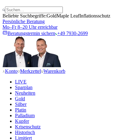
Beliebte Suchbegriffe:
Gold
Maple Leaf
Inflationsschutz
Persönliche Beratung
Mo–Fr 8–20 Uhr erreichbar
Beratungstermin sichern
+49 7930-2699
Konto
Merkzettel
Warenkorb
LIVE
Sparplan
Neuheiten
Gold
Silber
Platin
Palladium
Kupfer
Krisenschutz
Historisch
Limitiert