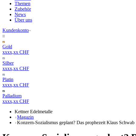
Themen
Zubehör
News
Über uns
Kundenkonto
Gold
xxxx,xx CHF
Silber
xxxx,xx CHF
Platin
xxxx,xx CHF
Palladium
xxxx,xx CHF
Kettner Edelmetalle
Magazin
Konzern-Sozialismus geplant? Das prophezeit Klaus Schwab