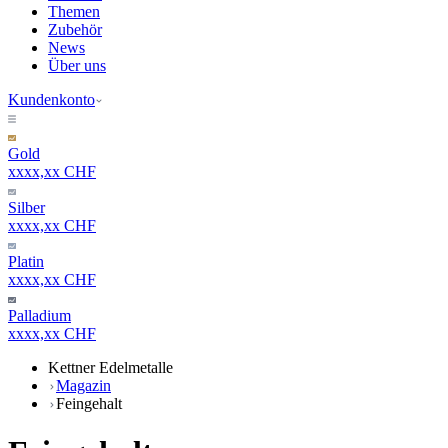
Themen
Zubehör
News
Über uns
Kundenkonto
Gold
xxxx,xx CHF
Silber
xxxx,xx CHF
Platin
xxxx,xx CHF
Palladium
xxxx,xx CHF
Kettner Edelmetalle
Magazin
Feingehalt