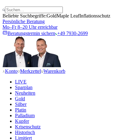
Beliebte Suchbegriffe:
Gold
Maple Leaf
Inflationsschutz
Persönliche Beratung
Mo–Fr 8–20 Uhr erreichbar
Beratungstermin sichern
+49 7930-2699
Konto
Merkzettel
Warenkorb
LIVE
Sparplan
Neuheiten
Gold
Silber
Platin
Palladium
Kupfer
Krisenschutz
Historisch
Limitiert