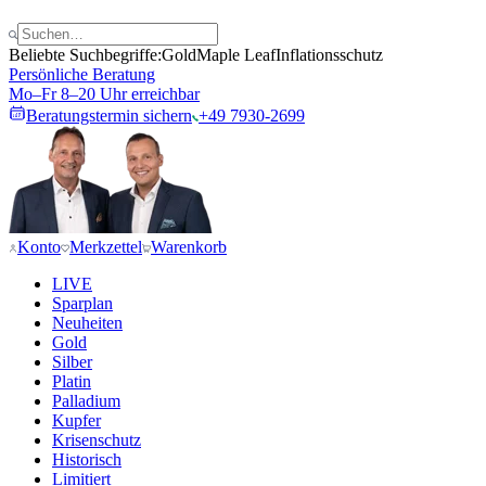
Beliebte Suchbegriffe:
Gold
Maple Leaf
Inflationsschutz
Persönliche Beratung
Mo–Fr 8–20 Uhr erreichbar
Beratungstermin sichern
+49 7930-2699
Konto
Merkzettel
Warenkorb
LIVE
Sparplan
Neuheiten
Gold
Silber
Platin
Palladium
Kupfer
Krisenschutz
Historisch
Limitiert