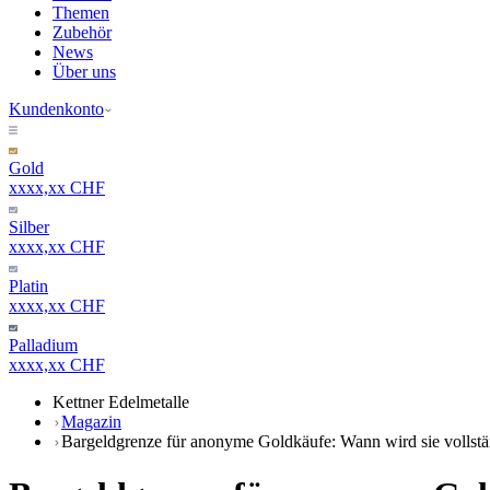
Themen
Zubehör
News
Über uns
Kundenkonto
Gold
xxxx,xx CHF
Silber
xxxx,xx CHF
Platin
xxxx,xx CHF
Palladium
xxxx,xx CHF
Kettner Edelmetalle
Magazin
Bargeldgrenze für anonyme Goldkäufe: Wann wird sie vollstä