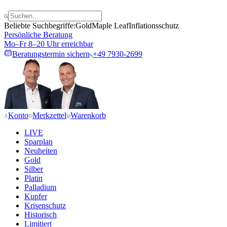
Beliebte Suchbegriffe:
Gold
Maple Leaf
Inflationsschutz
Persönliche Beratung
Mo–Fr 8–20 Uhr erreichbar
Beratungstermin sichern
+49 7930-2699
Konto
Merkzettel
Warenkorb
LIVE
Sparplan
Neuheiten
Gold
Silber
Platin
Palladium
Kupfer
Krisenschutz
Historisch
Limitiert