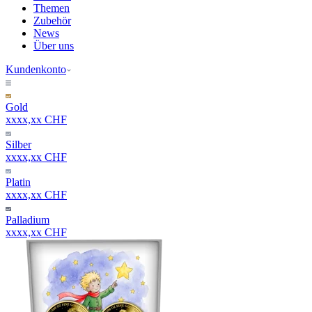
Themen
Zubehör
News
Über uns
Kundenkonto
Gold
xxxx,xx CHF
Silber
xxxx,xx CHF
Platin
xxxx,xx CHF
Palladium
xxxx,xx CHF