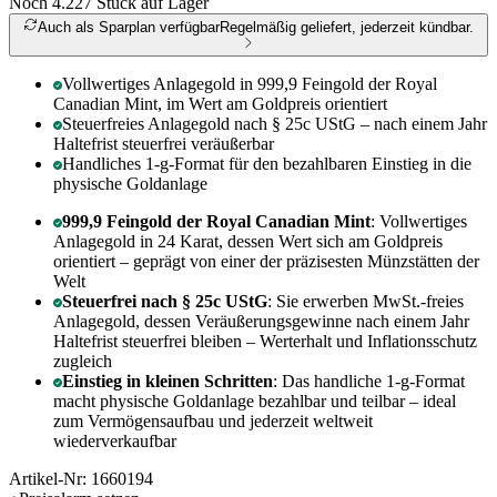
Noch 4.227
Stück auf Lager
Auch als Sparplan verfügbar
Regelmäßig geliefert, jederzeit kündbar.
Vollwertiges Anlagegold in 999,9 Feingold der Royal
Canadian Mint, im Wert am Goldpreis orientiert
Steuerfreies Anlagegold nach § 25c UStG – nach einem Jahr
Haltefrist steuerfrei veräußerbar
Handliches 1-g-Format für den bezahlbaren Einstieg in die
physische Goldanlage
999,9 Feingold der Royal Canadian Mint
: Vollwertiges
Anlagegold in 24 Karat, dessen Wert sich am Goldpreis
orientiert – geprägt von einer der präzisesten Münzstätten der
Welt
Steuerfrei nach § 25c UStG
: Sie erwerben MwSt.-freies
Anlagegold, dessen Veräußerungsgewinne nach einem Jahr
Haltefrist steuerfrei bleiben – Werterhalt und Inflationsschutz
zugleich
Einstieg in kleinen Schritten
: Das handliche 1-g-Format
macht physische Goldanlage bezahlbar und teilbar – ideal
zum Vermögensaufbau und jederzeit weltweit
wiederverkaufbar
Artikel-Nr: 1660194