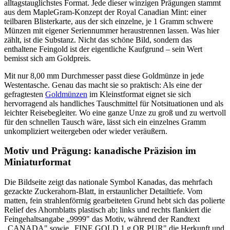
alltagstauglichstes Format. Jede dieser winzigen Prägungen stammt
aus dem MapleGram-Konzept der Royal Canadian Mint: einer
teilbaren Blisterkarte, aus der sich einzelne, je 1 Gramm schwere
Münzen mit eigener Seriennummer heraustrennen lassen. Was hier
zählt, ist die Substanz. Nicht das schöne Bild, sondern das
enthaltene Feingold ist der eigentliche Kaufgrund – sein Wert
bemisst sich am Goldpreis.
Mit nur 8,00 mm Durchmesser passt diese Goldmünze in jede
Westentasche. Genau das macht sie so praktisch: Als eine der
gefragtesten
Goldmünzen
im Kleinstformat eignet sie sich
hervorragend als handliches Tauschmittel für Notsituationen und als
leichter Reisebegleiter. Wo eine ganze Unze zu groß und zu wertvoll
für den schnellen Tausch wäre, lässt sich ein einzelnes Gramm
unkompliziert weitergeben oder wieder veräußern.
Motiv und Prägung: kanadische Präzision im
Miniaturformat
Die Bildseite zeigt das nationale Symbol Kanadas, das mehrfach
gezackte Zuckerahorn-Blatt, in erstaunlicher Detailtiefe. Vom
matten, fein strahlenförmig gearbeiteten Grund hebt sich das polierte
Relief des Ahornblatts plastisch ab; links und rechts flankiert die
Feingehaltsangabe „9999" das Motiv, während der Randtext
„CANADA" sowie „FINE GOLD 1 g OR PUR" die Herkunft und