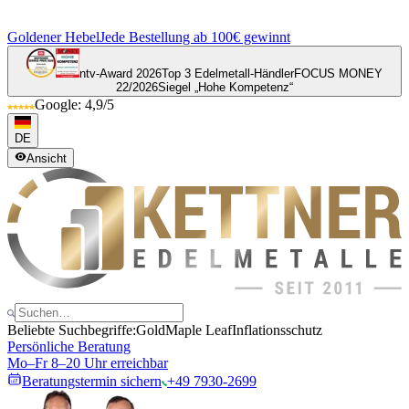
Goldener Hebel
Jede Bestellung ab 100€ gewinnt
ntv-Award 2026
Top 3 Edelmetall-Händler
FOCUS MONEY
22/2026
Siegel „Hohe Kompetenz“
Google: 4,9/5
DE
Ansicht
Beliebte Suchbegriffe:
Gold
Maple Leaf
Inflationsschutz
Persönliche Beratung
Mo–Fr 8–20 Uhr erreichbar
Beratungstermin sichern
+49 7930-2699