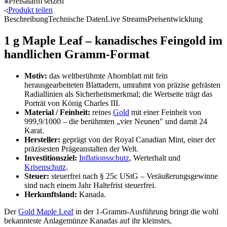
Preisalarm
setzen
Produkt
teilen
Beschreibung
Technische Daten
Live Streams
Preisentwicklung
1 g Maple Leaf – kanadisches Feingold im
handlichen Gramm-Format
Motiv:
das weltberühmte Ahornblatt mit fein
herausgearbeiteten Blattadern, umrahmt von präzise gefrästen
Radiallinien als Sicherheitsmerkmal; die Wertseite trägt das
Porträt von König Charles III.
Material / Feinheit:
reines
Gold
mit einer Feinheit von
999,9/1000 – die berühmten „vier Neunen" und damit 24
Karat.
Hersteller:
geprägt von der Royal Canadian Mint, einer der
präzisesten Prägeanstalten der Welt.
Investitionsziel:
Inflationsschutz
, Werterhalt und
Krisenschutz
.
Steuer:
steuerfrei nach § 25c UStG – Veräußerungsgewinne
sind nach einem Jahr Haltefrist steuerfrei.
Herkunftsland:
Kanada.
Der
Gold Maple Leaf
in der 1-Gramm-Ausführung bringt die wohl
bekannteste Anlagemünze Kanadas auf ihr kleinstes,