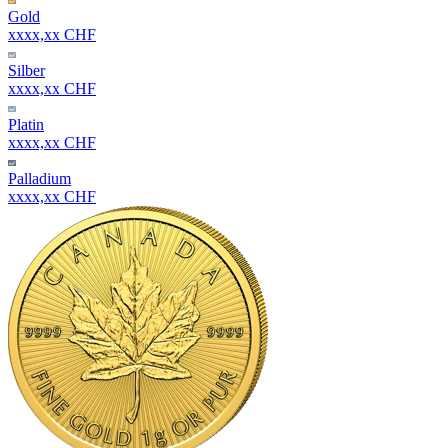
Gold
xxxx,xx CHF
Silber
xxxx,xx CHF
Platin
xxxx,xx CHF
Palladium
xxxx,xx CHF