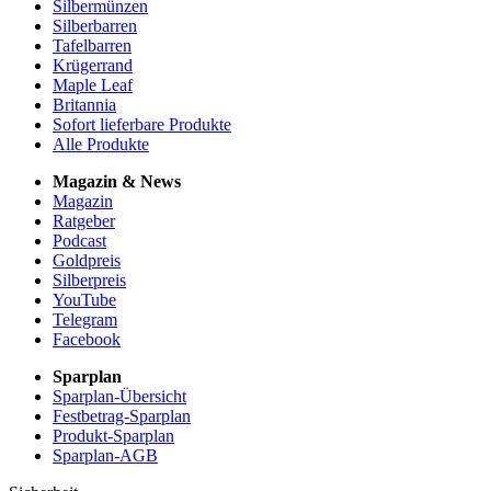
Silbermünzen
Silberbarren
Tafelbarren
Krügerrand
Maple Leaf
Britannia
Sofort lieferbare Produkte
Alle Produkte
Magazin & News
Magazin
Ratgeber
Podcast
Goldpreis
Silberpreis
YouTube
Telegram
Facebook
Sparplan
Sparplan-Übersicht
Festbetrag-Sparplan
Produkt-Sparplan
Sparplan-AGB