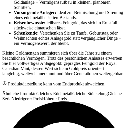
Goldanlage – Vermögensaufbau in kleinen, planbaren
Schritten.
Vorsorgende Anleger:
ideal zur Beimischung und Streuung
eines edelmetallbasierten Bestands.
Krisenbewusste:
teilbares Feingold, das sich im Ernstfall
stückweise eintauschen lässt.
Schenkende:
Verschenken Sie zu Taufe, Geburtstag oder
Weihnachten echtes Anlagegold statt vergänglicher Dinge –
ein Vermögenswert, der bleibt.
Kleine Goldmengen summieren sich über die Jahre zu einem
beachtlichen Vermögen. Trotz des persönlichen Anlasses erwerben
Sie hier vollwertiges Anlagegold: geprägtes Feingold der Royal
Canadian Mint, dessen Wert sich am Goldpreis orientiert –
langlebig, weltweit anerkannt und über Generationen weitergebbar.
Produktdarstellung kann vom Endprodukt abweichen.
Ähnliche Produkte
Gleiches Edelmetall
Gleiche Stückelung
Gleiche
Serie
Niedrigerer Preis
Höherer Preis