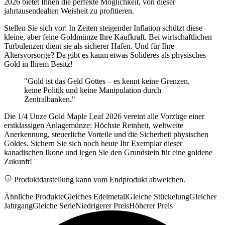
2026 bietet Ihnen die perfekte Möglichkeit, von dieser
jahrtausendealten Weisheit zu profitieren.
Stellen Sie sich vor: In Zeiten steigender Inflation schützt diese
kleine, aber feine Goldmünze Ihre Kaufkraft. Bei wirtschaftlichen
Turbulenzen dient sie als sicherer Hafen. Und für Ihre
Altersvorsorge? Da gibt es kaum etwas Solideres als physisches
Gold in Ihrem Besitz!
"Gold ist das Geld Gottes – es kennt keine Grenzen,
keine Politik und keine Manipulation durch
Zentralbanken."
Die 1/4 Unze Gold Maple Leaf 2026 vereint alle Vorzüge einer
erstklassigen Anlagemünze: Höchste Reinheit, weltweite
Anerkennung, steuerliche Vorteile und die Sicherheit physischen
Goldes. Sichern Sie sich noch heute Ihr Exemplar dieser
kanadischen Ikone und legen Sie den Grundstein für eine goldene
Zukunft!
Produktdarstellung kann vom Endprodukt abweichen.
Ähnliche Produkte
Gleiches Edelmetall
Gleiche Stückelung
Gleicher
Jahrgang
Gleiche Serie
Niedrigerer Preis
Höherer Preis