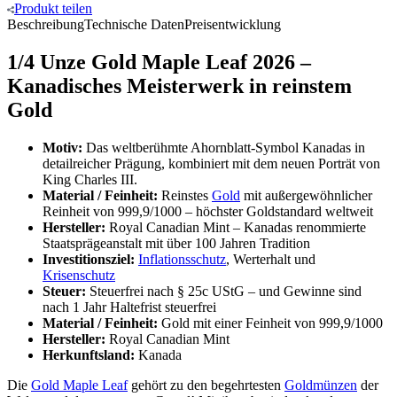
Produkt
teilen
Beschreibung
Technische Daten
Preisentwicklung
1/4 Unze Gold Maple Leaf 2026 –
Kanadisches Meisterwerk in reinstem
Gold
Motiv:
Das weltberühmte Ahornblatt-Symbol Kanadas in
detailreicher Prägung, kombiniert mit dem neuen Porträt von
King Charles III.
Material / Feinheit:
Reinstes
Gold
mit außergewöhnlicher
Reinheit von 999,9/1000 – höchster Goldstandard weltweit
Hersteller:
Royal Canadian Mint – Kanadas renommierte
Staatsprägeanstalt mit über 100 Jahren Tradition
Investitionsziel:
Inflationsschutz
, Werterhalt und
Krisenschutz
Steuer:
Steuerfrei nach § 25c UStG – und Gewinne sind
nach 1 Jahr Haltefrist steuerfrei
Material / Feinheit:
Gold mit einer Feinheit von 999,9/1000
Hersteller:
Royal Canadian Mint
Herkunftsland:
Kanada
Die
Gold Maple Leaf
gehört zu den begehrtesten
Goldmünzen
der