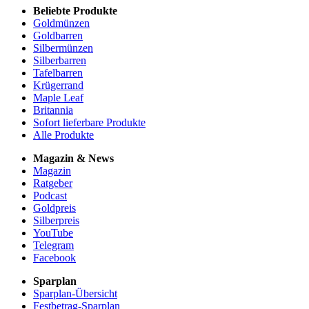
Beliebte Produkte
Goldmünzen
Goldbarren
Silbermünzen
Silberbarren
Tafelbarren
Krügerrand
Maple Leaf
Britannia
Sofort lieferbare Produkte
Alle Produkte
Magazin & News
Magazin
Ratgeber
Podcast
Goldpreis
Silberpreis
YouTube
Telegram
Facebook
Sparplan
Sparplan-Übersicht
Festbetrag-Sparplan