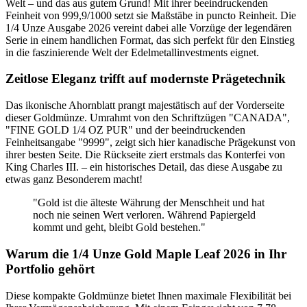
Welt – und das aus gutem Grund! Mit ihrer beeindruckenden
Feinheit von 999,9/1000 setzt sie Maßstäbe in puncto Reinheit. Die
1/4 Unze Ausgabe 2026 vereint dabei alle Vorzüge der legendären
Serie in einem handlichen Format, das sich perfekt für den Einstieg
in die faszinierende Welt der Edelmetallinvestments eignet.
Zeitlose Eleganz trifft auf modernste Prägetechnik
Das ikonische Ahornblatt prangt majestätisch auf der Vorderseite
dieser Goldmünze. Umrahmt von den Schriftzügen "CANADA",
"FINE GOLD 1/4 OZ PUR" und der beeindruckenden
Feinheitsangabe "9999", zeigt sich hier kanadische Prägekunst von
ihrer besten Seite. Die Rückseite ziert erstmals das Konterfei von
King Charles III. – ein historisches Detail, das diese Ausgabe zu
etwas ganz Besonderem macht!
"Gold ist die älteste Währung der Menschheit und hat
noch nie seinen Wert verloren. Während Papiergeld
kommt und geht, bleibt Gold bestehen."
Warum die 1/4 Unze Gold Maple Leaf 2026 in Ihr
Portfolio gehört
Diese kompakte Goldmünze bietet Ihnen maximale Flexibilität bei