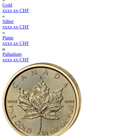
Gold
xxxx,xx CHF
Silber
xxxx,xx CHF
Platin
xxxx,xx CHF
Palladium
xxxx,xx CHF