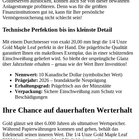
Goldreserven aufstocken, können auch Sie von dieser bewährten
Anlagestrategie profitieren. Denn was für die größten
Finanzinstitutionen gut ist, kann für Ihre persönliche
Vermögenssicherung nicht schlecht sein!
Technische Perfektion bis ins kleinste Detail
Mit einem Durchmesser von exakt 20,00 mm liegt die 1/4 Unze
Gold Maple Leaf perfekt in der Hand. Die prägefrische Qualität
garantiert Ihnen ein makelloses Exemplar, das in einer schützenden
Einschweißung geliefert wird. So bleibt der ursprüngliche Glanz
über Jahrzehnte erhalten – genau wie der Wert Ihrer Investition!
Nennwert:
10 Kanadische Dollar (symbolischer Wert)
Prägejahr:
2026 – brandaktuelle Neuprägung
Erhaltungsgrad:
Prägefrisch aus der Münzstätte
Verpackung:
Sichere Einschweißung zum Schutz vor
Beschädigungen
Ihre Chance auf dauerhaften Werterhalt
Gold glänzt seit über 6.000 Jahren als ultimativer Wertspeicher.
Während Papierwährungen kommen und gehen, behält das
Edelmetall seinen inneren Wert. Die 1/4 Unze Gold Maple Leaf