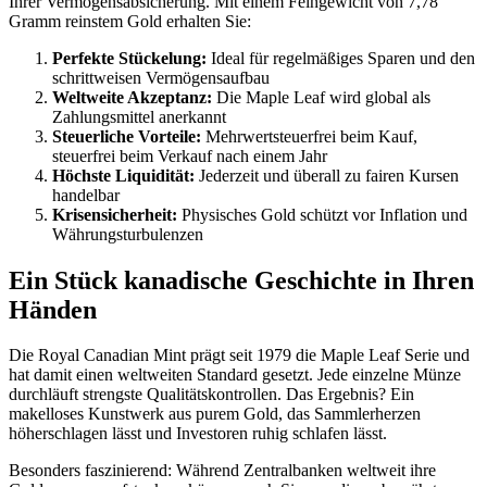
Ihrer Vermögensabsicherung. Mit einem Feingewicht von 7,78
Gramm reinstem Gold erhalten Sie:
Perfekte Stückelung:
Ideal für regelmäßiges Sparen und den
schrittweisen Vermögensaufbau
Weltweite Akzeptanz:
Die Maple Leaf wird global als
Zahlungsmittel anerkannt
Steuerliche Vorteile:
Mehrwertsteuerfrei beim Kauf,
steuerfrei beim Verkauf nach einem Jahr
Höchste Liquidität:
Jederzeit und überall zu fairen Kursen
handelbar
Krisensicherheit:
Physisches Gold schützt vor Inflation und
Währungsturbulenzen
Ein Stück kanadische Geschichte in Ihren
Händen
Die Royal Canadian Mint prägt seit 1979 die Maple Leaf Serie und
hat damit einen weltweiten Standard gesetzt. Jede einzelne Münze
durchläuft strengste Qualitätskontrollen. Das Ergebnis? Ein
makelloses Kunstwerk aus purem Gold, das Sammlerherzen
höherschlagen lässt und Investoren ruhig schlafen lässt.
Besonders faszinierend: Während Zentralbanken weltweit ihre