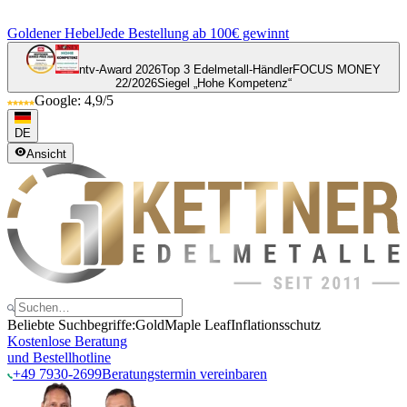
Goldener Hebel
Jede Bestellung ab 100€ gewinnt
ntv-Award 2026
Top 3 Edelmetall-Händler
FOCUS MONEY
22/2026
Siegel „Hohe Kompetenz“
Google: 4,9/5
DE
Ansicht
Beliebte Suchbegriffe:
Gold
Maple Leaf
Inflationsschutz
Kostenlose Beratung
und Bestellhotline
+49 7930-2699
Beratungstermin vereinbaren