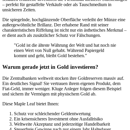
– perfekt für gestaffelte Verkäufe oder als Tauschmedium in
unsicheren Zeiten.
Die spiegelnde, hochglänzende Oberfläche verleiht der Münze eine
außergewöhnliche Brillanz. Der erhabene Rand mit seiner
charakteristischen Riffelung ist nicht nur ein ästhetisches Merkmal –
er dient auch als zusätzlicher Schutz vor Fälschungen.
"Gold ist die älteste Währung der Welt und hat noch nie
einen Wert von Null gehabt. Während Papiergeld
kommt und geht, bleibt Gold bestehen."
Warum gerade jetzt in Gold investieren?
Die Zentralbanken weltweit stocken ihre Goldreserven massiv auf.
Ein deutliches Signal! Sie vertrauen ihrem eigenen Produkt, dem
Fiat-Geld, immer weniger. Kluge Anleger folgen diesem Beispiel
und sichern ihr Vermögen mit physischem Gold ab.
Diese Maple Leaf bietet Ihnen:
Schutz vor schleichender Geldentwertung
Ein krisensicheres Investment ohne Ausfallrisiko
Weltweite Akzeptanz und jederzeitige Handelbarkeit
Steuerfreie Gewinne nach nur einem Jahr Haltedauer