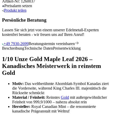
Artikel-Nr: 1260037
Preisalarm
setzen
Produkt
teilen
Persönliche Beratung
Lassen Sie sich jetzt von einem unserer Edelmetall-Experten
kostenfrei beraten - wir freuen uns auf Ihren Anruf!
+49 7930-2699
Beratungstermin vereinbaren
Beschreibung
Technische Daten
Preisentwicklung
1/10 Unze Gold Maple Leaf 2026 –
Kanadisches Meisterwerk in reinstem
Gold
Motiv:
Das weltberühmte Ahornblatt-Symbol Kanadas ziert
die Vorderseite, während King Charles III. majestätisch die
Rückseite schmückt
Material / Feinheit:
Reinstes
Gold
mit außergewöhnlicher
Feinheit von 999,9/1000 – nahezu absolut rein
Hersteller:
Royal Canadian Mint – die renommierte
kanadische Prägeanstalt mit Weltruf