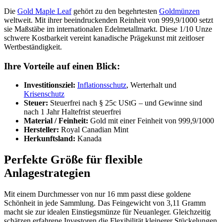
Die
Gold Maple Leaf
gehört zu den begehrtesten
Goldmünzen
weltweit. Mit ihrer beeindruckenden Reinheit von 999,9/1000 setzt
sie Maßstäbe im internationalen Edelmetallmarkt. Diese 1/10 Unze
schwere Kostbarkeit vereint kanadische Prägekunst mit zeitloser
Wertbeständigkeit.
Ihre Vorteile auf einen Blick:
Investitionsziel:
Inflationsschutz
, Werterhalt und
Krisenschutz
Steuer:
Steuerfrei nach § 25c UStG – und Gewinne sind
nach 1 Jahr Haltefrist steuerfrei
Material / Feinheit:
Gold mit einer Feinheit von 999,9/1000
Hersteller:
Royal Canadian Mint
Herkunftsland:
Kanada
Perfekte Größe für flexible
Anlagestrategien
Mit einem Durchmesser von nur 16 mm passt diese goldene
Schönheit in jede Sammlung. Das Feingewicht von 3,11 Gramm
macht sie zur idealen Einstiegsmünze für Neuanleger. Gleichzeitig
schätzen erfahrene Investoren die Flexibilität kleinerer Stückelungen