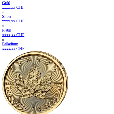
Gold
xxxx,xx CHF
Silber
xxxx,xx CHF
Platin
xxxx,xx CHF
Palladium
xxxx,xx CHF