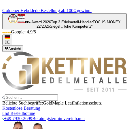
Goldener Hebel
Jede Bestellung ab 100€ gewinnt
ntv-Award 2026
Top 3 Edelmetall-Händler
FOCUS MONEY
22/2026
Siegel „Hohe Kompetenz“
Google: 4,9/5
DE
Ansicht
Beliebte Suchbegriffe:
Gold
Maple Leaf
Inflationsschutz
Kostenlose Beratung
und Bestellhotline
+49 7930-2699
Beratungstermin vereinbaren