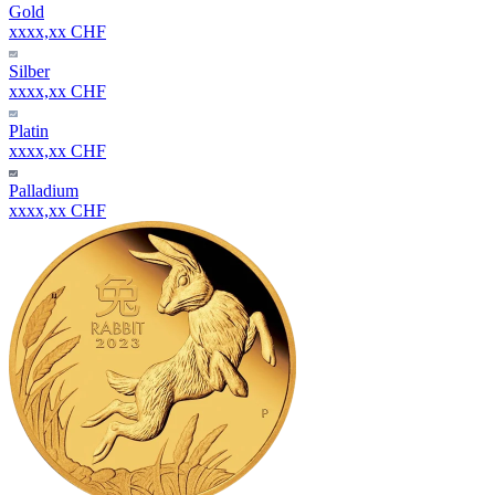
Gold
xxxx,xx CHF
Silber
xxxx,xx CHF
Platin
xxxx,xx CHF
Palladium
xxxx,xx CHF