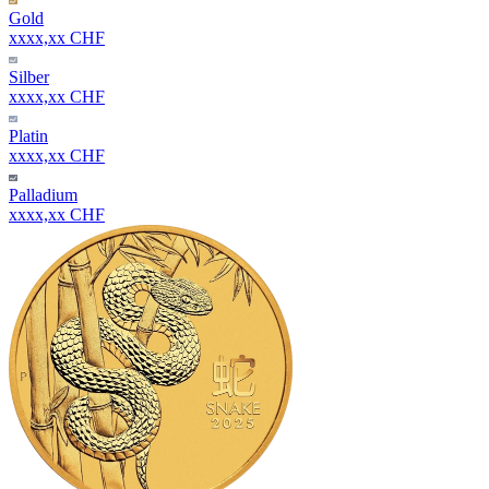
Gold
xxxx,xx CHF
Silber
xxxx,xx CHF
Platin
xxxx,xx CHF
Palladium
xxxx,xx CHF