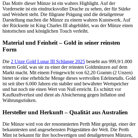
Das Motiv dieser Münze ist ein wahres Highlight. Auf der
Vorderseite ist ein eindrucksvoller Drache zu sehen, der für Stärke
und Weisheit steht. Die filigrane Prägung und die detailgetreue
Darstellung machen die Münze zu einem wahren Kunstwerk. Auf
der Rückseite ist King Charles III abgebildet, was der Münze einen
historischen und königlichen Touch verleiht.
Material und Feinheit – Gold in seiner reinsten
Form
Die
2 Unze Gold Lunar III Schlange 2025
besteht aus 999,9/1.000
reinem Gold, was sie zu einer der reinsten Goldmünzen auf dem
Markt macht. Mit einem Feingewicht von 62,20 Gramm (2 Unzen)
bietet sie eine erhebliche Menge dieses wertvollen Edelmetalls. Gold
ist seit über 6.000 Jahren ein stabiler und bewährter Wertspeicher
und hat noch nie einen Wert von Null erreicht. Es schützt vor
Kaufkraftverlust und dient als Absicherung gegen Inflation und
Währungsrisiken.
Hersteller und Herkunft – Qualität aus Australien
Die Münze wird von der renommierten Perth Mint geprägt, einer der
bekanntesten und angesehensten Prägestätten der Welt. Die Perth
Mint ist bekannt für ihre hochwertigen und detailgetreuen Münzen,