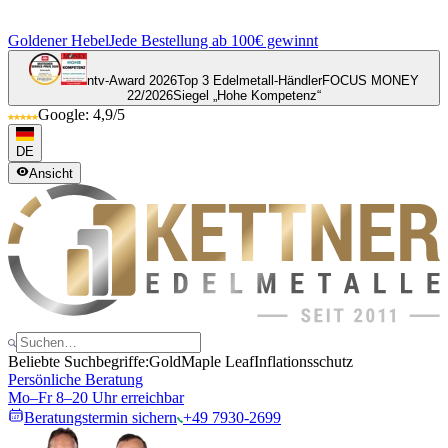
Goldener Hebel
Jede Bestellung ab 100€ gewinnt
ntv-Award 2026
Top 3 Edelmetall-Händler
FOCUS MONEY
22/2026
Siegel „Hohe Kompetenz“
Google: 4,9/5
DE
Ansicht
Beliebte Suchbegriffe:
Gold
Maple Leaf
Inflationsschutz
Persönliche Beratung
Mo–Fr 8–20 Uhr erreichbar
Beratungstermin sichern
+49 7930-2699