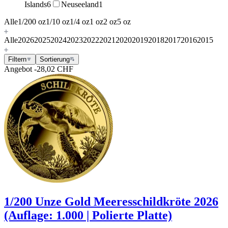
Islands
6
Neuseeland
1
Alle
1/200 oz
1/10 oz
1/4 oz
1 oz
2 oz
5 oz
Alle
2026
2025
2024
2023
2022
2021
2020
2019
2018
2017
2016
2015
Filtern
Sortierung
Angebot
-28,02 CHF
1/200 Unze Gold Meeresschildkröte 2026
(Auflage: 1.000 | Polierte Platte)