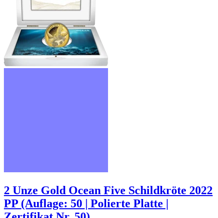
2 Unze Gold Ocean Five Schildkröte 2022
PP (Auflage: 50 | Polierte Platte |
Zertifikat Nr. 50)