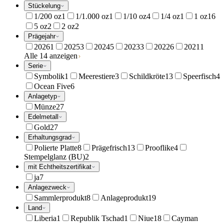
Stückelung
1/200 oz
1
1/1.000 oz
1
1/10 oz
4
1/4 oz
1
1 oz
16
5 oz
2
2 oz
2
Prägejahr
2026
1
2025
3
2024
5
2023
3
2022
6
2021
1
Alle 14 anzeigen
Serie
Symbolik
1
Meerestiere
3
Schildkröte
13
Speerfisch
4
Ocean Five
6
Anlagetyp
Münze
27
Edelmetall
Gold
27
Erhaltungsgrad
Polierte Platte
8
Prägefrisch
13
Prooflike
4
Stempelglanz (BU)
2
mit Echtheitszertifikat
ja
7
Anlagezweck
Sammlerprodukt
8
Anlageprodukt
19
Land
Liberia
1
Republik Tschad
1
Niue
18
Cayman