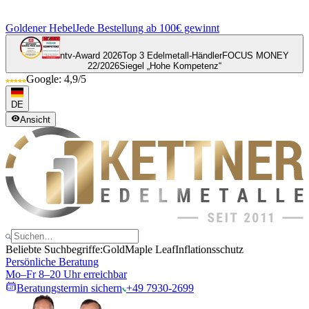
Goldener Hebel
Jede Bestellung ab 100€ gewinnt
ntv-Award 2026
Top 3 Edelmetall-Händler
FOCUS MONEY
22/2026
Siegel „Hohe Kompetenz“
Google: 4,9/5
DE
Ansicht
Beliebte Suchbegriffe:
Gold
Maple Leaf
Inflationsschutz
Persönliche Beratung
Mo–Fr 8–20 Uhr erreichbar
Beratungstermin sichern
+49 7930-2699