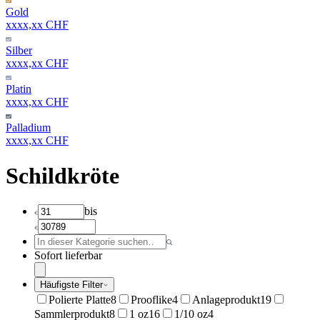
Gold
xxxx,xx CHF
Silber
xxxx,xx CHF
Platin
xxxx,xx CHF
Palladium
xxxx,xx CHF
Schildkröte
bis
Sofort lieferbar
Häufigste Filter
Polierte Platte
8
Prooflike
4
Anlageprodukt
19
Sammlerprodukt
8
1 oz
16
1/10 oz
4