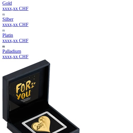
Gold
xxxx,xx CHF
Silber
xxxx,xx CHF
Platin
xxxx,xx CHF
Palladium
xxxx,xx CHF