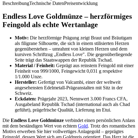
Beschreibung
Technische Daten
Preisentwicklung
Endless Love Goldmünze – herzförmiges
Feingold als echte Wertanlage
Motiv:
Die herzförmige Prägung zeigt Braut und Bräutigam
als filigrane Silhouette, die sich in einem stilisierten Herzen
gegenüberstehen – umrahmt von kleinen Herzen und dem
kursiven Schriftzug „Endless Love". Die gegenüberliegende
Seite trägt das Staatswappen der Republik Tschad.
Material / Feinheit:
Geprägt aus reinstem Feingold mit einer
Feinheit von 999/1000, Feingewicht 0,031 g respektive
1/1.000 Unze.
Hersteller:
Gefertigt von Valcambi, einer der weltweit
angesehensten Edelmetall-Prägeanstalten mit Sitz in der
Schweiz.
Eckdaten:
Prägejahr 2023, Nennwert 3.000 Francs CFA,
Ausgabeland Republik Tschad (international auch als Chad
geführt), prägefrische Qualität, Lieferung im Etui.
Die
Endless Love Goldmünze
verbindet einen persönlichen Anlass
mit dem beständigen Wert von echtem
Gold
. Trotz des romantischen
Motivs erwerben Sie hier vollwertiges Anlagegold – geprägtes
Feingold, dessen Wert sich am Goldpreis orientiert. Das Herz ist die