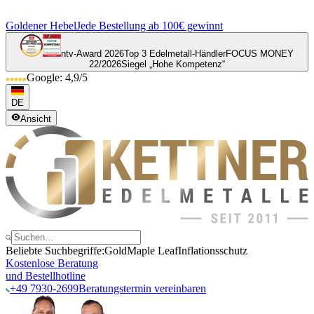
Goldener Hebel
Jede Bestellung ab 100€ gewinnt
ntv-Award 2026
Top 3 Edelmetall-Händler
FOCUS MONEY
22/2026
Siegel „Hohe Kompetenz“
Google: 4,9/5
DE
Ansicht
Beliebte Suchbegriffe:
Gold
Maple Leaf
Inflationsschutz
Kostenlose Beratung
und Bestellhotline
+49 7930-2699
Beratungstermin vereinbaren