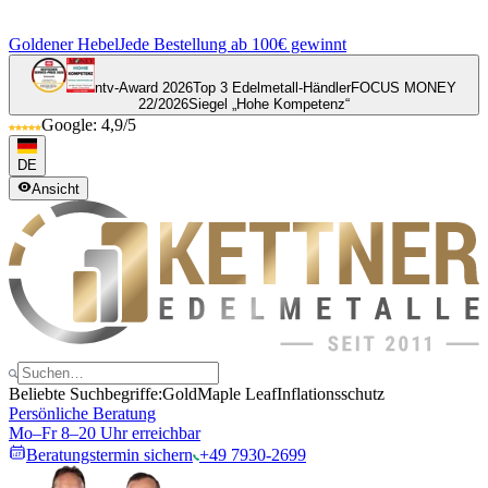
Goldener Hebel
Jede Bestellung ab 100€ gewinnt
ntv-Award 2026
Top 3 Edelmetall-Händler
FOCUS MONEY
22/2026
Siegel „Hohe Kompetenz“
Google: 4,9/5
DE
Ansicht
Beliebte Suchbegriffe:
Gold
Maple Leaf
Inflationsschutz
Persönliche Beratung
Mo–Fr 8–20 Uhr erreichbar
Beratungstermin sichern
+49 7930-2699