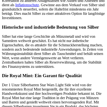
Korrelation zu anderen Anlageklassen wie Aktien und Anleihen und
dient als
Inflationsschutz
. Gewinne aus dem Verkauf von Silber sind
grundsätzlich steuerfrei, sofern die Haltefrist mindestens ein Jahr
beträgt. Dies macht Silber zu einer attraktiven Option für langfristige
Investitionen.
Historische und industrielle Bedeutung von Silber
Silber hat eine lange Geschichte als Münzmetall und wird von
Sammlern weltweit geschätzt. Es hat nicht nur ästhetische
Eigenschaften, die es attraktiv für die Schmuckherstellung machen,
sondern auch bedeutende industrielle Anwendungen. In Zeiten von
Währungsinstabilität dient Silber als Tauschmittel und behält seinen
Wert, wenn andere Vermögenswerte an Wert verlieren.
Zentralbanken halten Silber als Reservewährung, um die Stabilität
des Finanzsystems zu unterstützen.
Die Royal Mint: Ein Garant für Qualität
Der 1 Unze Silberbarren Star Wars Light Side wird von der
renommierten Royal Mint hergestellt, die für ihre exzellente
Handwerkskunst und ihre hochwertigen Produkte bekannt ist. Die
Royal Mint hat eine lange Tradition in der Prägung von Münzen
und Barren und genießt weltweit einen hervorragenden Ruf. Mit
diesem Silberbarren investieren Sie in ein Produkt, das höchsten