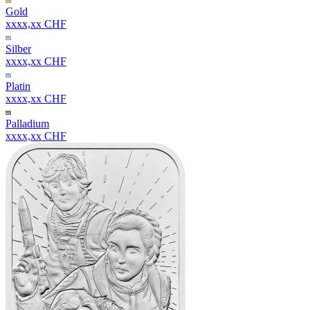
Gold
xxxx,xx CHF
Silber
xxxx,xx CHF
Platin
xxxx,xx CHF
Palladium
xxxx,xx CHF