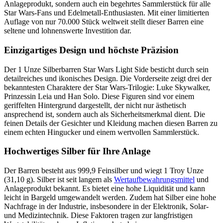
Anlageprodukt, sondern auch ein begehrtes Sammlerstück für alle
Star Wars-Fans und Edelmetall-Enthusiasten. Mit einer limitierten
Auflage von nur 70.000 Stück weltweit stellt dieser Barren eine
seltene und lohnenswerte Investition dar.
Einzigartiges Design und höchste Präzision
Der 1 Unze Silberbarren Star Wars Light Side besticht durch sein
detailreiches und ikonisches Design. Die Vorderseite zeigt drei der
bekanntesten Charaktere der Star Wars-Trilogie: Luke Skywalker,
Prinzessin Leia und Han Solo. Diese Figuren sind vor einem
geriffelten Hintergrund dargestellt, der nicht nur ästhetisch
ansprechend ist, sondern auch als Sicherheitsmerkmal dient. Die
feinen Details der Gesichter und Kleidung machen diesen Barren zu
einem echten Hingucker und einem wertvollen Sammlerstück.
Hochwertiges Silber für Ihre Anlage
Der Barren besteht aus 999,9 Feinsilber und wiegt 1 Troy Unze
(31,10 g). Silber ist seit langem als
Wertaufbewahrungsmittel
und
Anlageprodukt bekannt. Es bietet eine hohe Liquidität und kann
leicht in Bargeld umgewandelt werden. Zudem hat Silber eine hohe
Nachfrage in der Industrie, insbesondere in der Elektronik, Solar-
und Medizintechnik. Diese Faktoren tragen zur langfristigen