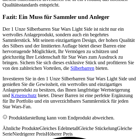
Qualitätsstandards entspricht.
Fazit: Ein Muss für Sammler und Anleger
Der 1 Unze Silberbarren Star Wars Light Side ist nicht nur ein
wertvolles Anlageprodukt, sondern auch ein begehrtes
Sammlerstück. Mit seinem einzigartigen Design, der hohen Qualität
des Silbers und der limitierten Auflage bietet dieser Barren eine
hervorragende Möglichkeit, Ihr Vermögen zu schützen und
gleichzeitig Ihre Leidenschaft für Star Wars zum Ausdruck zu
bringen. Sichern Sie sich dieses exklusive Stück und profitieren Sie
von den zahlreichen Vorteilen, die
Silberbarren
bieten.
Investieren Sie in den 1 Unze Silberbarren Star Wars Light Side und
genießen Sie die Gewissheit, ein wertvolles und einzigartiges
Anlageprodukt zu besitzen, das Ihnen langfristige Wertsteigerung
und
Krisenschutz
bietet. Dieser Barren ist eine perfekte Ergänzung
für Ihr Portfolio und ein unverzichtbares Sammlerstück für jeden
Star Wars-Fan.
Produktdarstellung kann vom Endprodukt abweichen.
Ähnliche Produkte
Gleiches Edelmetall
Gleiche Stückelung
Gleiche
Serie
Niedrigerer Preis
Höherer Preis