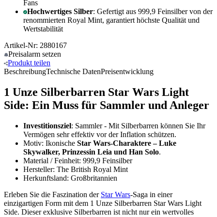
Fans
Hochwertiges Silber
: Gefertigt aus 999,9 Feinsilber von der
renommierten Royal Mint, garantiert höchste Qualität und
Wertstabilität
Artikel-Nr: 2880167
Preisalarm
setzen
Produkt
teilen
Beschreibung
Technische Daten
Preisentwicklung
1 Unze Silberbarren Star Wars Light
Side: Ein Muss für Sammler und Anleger
Investitionsziel
: Sammler - Mit Silberbarren können Sie Ihr
Vermögen sehr effektiv vor der Inflation schützen.
Motiv: Ikonische
Star Wars-Charaktere – Luke
Skywalker, Prinzessin Leia und Han Solo
.
Material / Feinheit: 999,9 Feinsilber
Hersteller: The British Royal Mint
Herkunftsland: Großbritannien
Erleben Sie die Faszination der
Star Wars
-Saga in einer
einzigartigen Form mit dem 1 Unze Silberbarren Star Wars Light
Side. Dieser exklusive Silberbarren ist nicht nur ein wertvolles