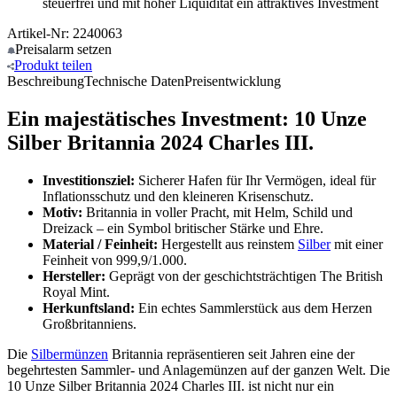
steuerfrei und mit hoher Liquidität ein attraktives Investment
Artikel-Nr: 2240063
Preisalarm
setzen
Produkt
teilen
Beschreibung
Technische Daten
Preisentwicklung
Ein majestätisches Investment: 10 Unze
Silber Britannia 2024 Charles III.
Investitionsziel:
Sicherer Hafen für Ihr Vermögen, ideal für
Inflationsschutz und den kleineren Krisenschutz.
Motiv:
Britannia in voller Pracht, mit Helm, Schild und
Dreizack – ein Symbol britischer Stärke und Ehre.
Material / Feinheit:
Hergestellt aus reinstem
Silber
mit einer
Feinheit von 999,9/1.000.
Hersteller:
Geprägt von der geschichtsträchtigen The British
Royal Mint.
Herkunftsland:
Ein echtes Sammlerstück aus dem Herzen
Großbritanniens.
Die
Silbermünzen
Britannia repräsentieren seit Jahren eine der
begehrtesten Sammler- und Anlagemünzen auf der ganzen Welt. Die
10 Unze Silber Britannia 2024 Charles III. ist nicht nur ein