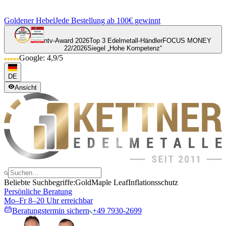
Goldener Hebel
Jede Bestellung ab 100€ gewinnt
ntv-Award 2026
Top 3 Edelmetall-Händler
FOCUS MONEY
22/2026
Siegel „Hohe Kompetenz“
Google: 4,9/5
DE
Ansicht
Beliebte Suchbegriffe:
Gold
Maple Leaf
Inflationsschutz
Persönliche Beratung
Mo–Fr 8–20 Uhr erreichbar
Beratungstermin sichern
+49 7930-2699