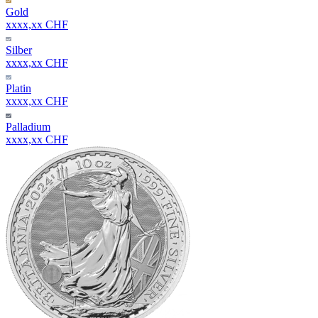
Gold
xxxx,xx CHF
Silber
xxxx,xx CHF
Platin
xxxx,xx CHF
Palladium
xxxx,xx CHF