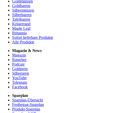
Goldmünzen
Goldbarren
Silbermünzen
Silberbarren
Tafelbarren
Krügerrand
Maple Leaf
Britannia
Sofort lieferbare Produkte
Alle Produkte
Magazin & News
Magazin
Ratgeber
Podcast
Goldpreis
Silberpreis
YouTube
Telegram
Facebook
Sparplan
Sparplan-Übersicht
Festbetrag-Sparplan
Produkt-Sparplan