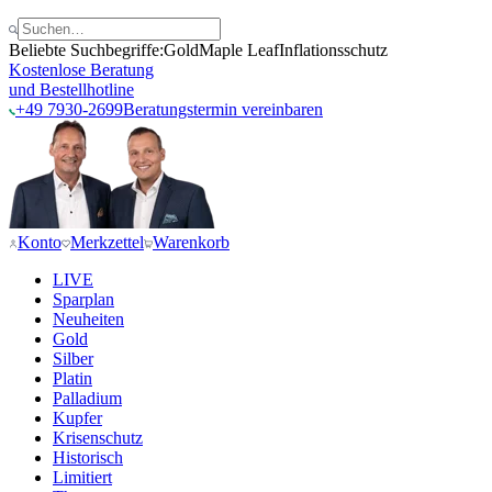
Beliebte Suchbegriffe:
Gold
Maple Leaf
Inflationsschutz
Kostenlose Beratung
und Bestellhotline
+49 7930-2699
Beratungstermin vereinbaren
Konto
Merkzettel
Warenkorb
LIVE
Sparplan
Neuheiten
Gold
Silber
Platin
Palladium
Kupfer
Krisenschutz
Historisch
Limitiert