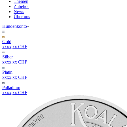
Themen
Zubehör
News
Über uns
Kundenkonto
Gold
xxxx,xx CHF
Silber
xxxx,xx CHF
Platin
xxxx,xx CHF
Palladium
xxxx,xx CHF