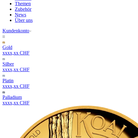
Themen
Zubehör
News
Über uns
Kundenkonto
Gold
xxxx,xx CHF
Silber
xxxx,xx CHF
Platin
xxxx,xx CHF
Palladium
xxxx,xx CHF