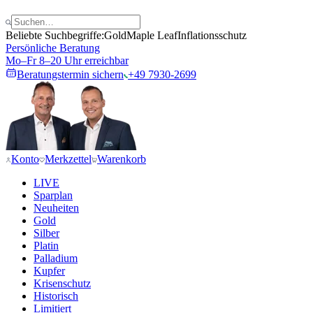
Beliebte Suchbegriffe:
Gold
Maple Leaf
Inflationsschutz
Persönliche Beratung
Mo–Fr 8–20 Uhr erreichbar
Beratungstermin sichern
+49 7930-2699
Konto
Merkzettel
Warenkorb
LIVE
Sparplan
Neuheiten
Gold
Silber
Platin
Palladium
Kupfer
Krisenschutz
Historisch
Limitiert