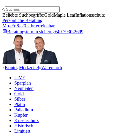
Beliebte Suchbegriffe:
Gold
Maple Leaf
Inflationsschutz
Persönliche Beratung
Mo–Fr 8–20 Uhr erreichbar
Beratungstermin sichern
+49 7930-2699
Konto
Merkzettel
Warenkorb
LIVE
Sparplan
Neuheiten
Gold
Silber
Platin
Palladium
Kupfer
Krisenschutz
Historisch
Limitiert