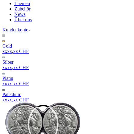
Themen
Zubehör
News
Über uns
Kundenkonto
Gold
xxxx,xx CHF
Silber
xxxx,xx CHF
Platin
xxxx,xx CHF
Palladium
xxxx,xx CHF