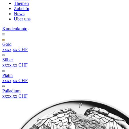
Themen
Zubehör
News
Über uns
Kundenkonto
Gold
xxxx,xx CHF
Silber
xxxx,xx CHF
Platin
xxxx,xx CHF
Palladium
xxxx,xx CHF