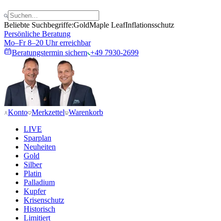
Beliebte Suchbegriffe:
Gold
Maple Leaf
Inflationsschutz
Persönliche Beratung
Mo–Fr 8–20 Uhr erreichbar
Beratungstermin sichern
+49 7930-2699
Konto
Merkzettel
Warenkorb
LIVE
Sparplan
Neuheiten
Gold
Silber
Platin
Palladium
Kupfer
Krisenschutz
Historisch
Limitiert