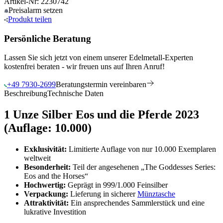
Artikel-Nr: 2230742
Preisalarm
setzen
Produkt
teilen
Persönliche Beratung
Lassen Sie sich jetzt von einem unserer Edelmetall-Experten
kostenfrei beraten - wir freuen uns auf Ihren Anruf!
+49 7930-2699
Beratungstermin vereinbaren
Beschreibung
Technische Daten
1 Unze Silber Eos und die Pferde 2023
(Auflage: 10.000)
Exklusivität:
Limitierte Auflage von nur 10.000 Exemplaren
weltweit
Besonderheit:
Teil der angesehenen „The Goddesses Series:
Eos and the Horses“
Hochwertig:
Geprägt in 999/1.000 Feinsilber
Verpackung:
Lieferung in sicherer
Münztasche
Attraktivität:
Ein ansprechendes Sammlerstück und eine
lukrative Investition