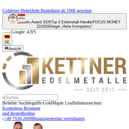
Goldener Hebel
Jede Bestellung ab 100€ gewinnt
ntv-Award 2026
Top 3 Edelmetall-Händler
FOCUS MONEY
22/2026
Siegel „Hohe Kompetenz“
Google: 4,9/5
DE
Ansicht
Beliebte Suchbegriffe:
Gold
Maple Leaf
Inflationsschutz
Kostenlose Beratung
und Bestellhotline
+49 7930-2699
Beratungstermin vereinbaren