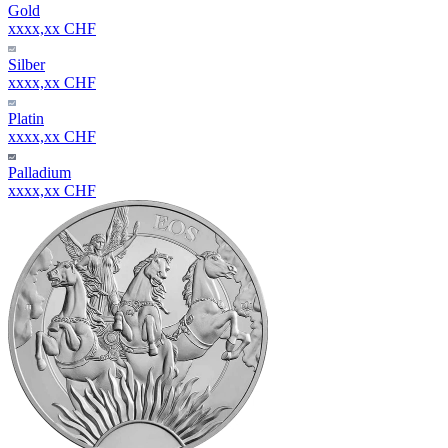
Gold
xxxx,xx CHF
Silber
xxxx,xx CHF
Platin
xxxx,xx CHF
Palladium
xxxx,xx CHF