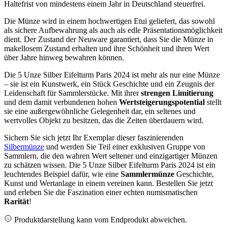
Haltefrist von mindestens einem Jahr in Deutschland steuerfrei.
Die Münze wird in einem hochwertigen Etui geliefert, das sowohl
als sichere Aufbewahrung als auch als edle Präsentationsmöglichkeit
dient. Der Zustand der Neuware garantiert, dass Sie die Münze in
makellosem Zustand erhalten und ihre Schönheit und ihren Wert
über Jahre hinweg bewahren können.
Die 5 Unze Silber Eifelturm Paris 2024 ist mehr als nur eine Münze
– sie ist ein Kunstwerk, ein Stück Geschichte und ein Zeugnis der
Leidenschaft für Sammlerstücke. Mit ihrer
strengen Limitierung
und dem damit verbundenen hohen
Wertsteigerungspotential
stellt
sie eine außergewöhnliche Gelegenheit dar, ein seltenes und
wertvolles Objekt zu besitzen, das die Zeiten überdauern wird.
Sichern Sie sich jetzt Ihr Exemplar dieser faszinierenden
Silbermünze
und werden Sie Teil einer exklusiven Gruppe von
Sammlern, die den wahren Wert seltener und einzigartiger Münzen
zu schätzen wissen. Die 5 Unze Silber Eifelturm Paris 2024 ist ein
leuchtendes Beispiel dafür, wie eine
Sammlermünze
Geschichte,
Kunst und Wertanlage in einem vereinen kann. Bestellen Sie jetzt
und erleben Sie die Faszination einer echten numismatischen
Rarität
!
Produktdarstellung kann vom Endprodukt abweichen.