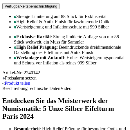
Verfügbarkeitsbenachrichtigung
Strenge Limitierung auf 88 Stück für Exklusivität
High Relief & Antik Finish für faszinierende Optik
Wertsteigerung und Inflationsschutz mit 999 Silber
Exklusive Rarität
: Streng limitierte Auflage von nur 88
Stück weltweit, ein Muss für Sammler
High Relief Prägung
: Beeindruckende dreidimensionale
Darstellung des Eifelturms mit Antik Finish
Wertanlage mit Zukunft
: Hohes Wertsteigerungspotential
und Schutz vor Inflation als reines 999 Silber
Artikel-Nr: 2240142
Preisalarm
setzen
Produkt
teilen
Beschreibung
Technische Daten
Video
Entdecken Sie das Meisterwerk der
Numismatik: 5 Unze Silber Eifelturm
Paris 2024
Besonderheit
: High Relief Prägung für besondere Optik und