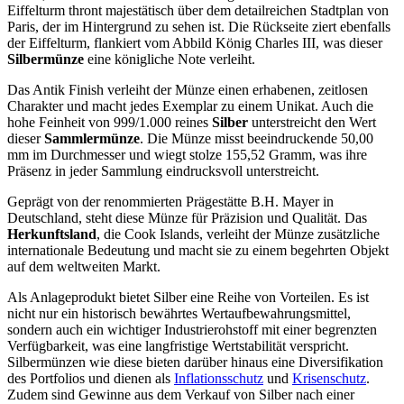
Eiffelturm thront majestätisch über dem detailreichen Stadtplan von
Paris, der im Hintergrund zu sehen ist. Die Rückseite ziert ebenfalls
der Eiffelturm, flankiert vom Abbild König Charles III, was dieser
Silbermünze
eine königliche Note verleiht.
Das Antik Finish verleiht der Münze einen erhabenen, zeitlosen
Charakter und macht jedes Exemplar zu einem Unikat. Auch die
hohe Feinheit von 999/1.000 reines
Silber
unterstreicht den Wert
dieser
Sammlermünze
. Die Münze misst beeindruckende 50,00
mm im Durchmesser und wiegt stolze 155,52 Gramm, was ihre
Präsenz in jeder Sammlung eindrucksvoll unterstreicht.
Geprägt von der renommierten Prägestätte B.H. Mayer in
Deutschland, steht diese Münze für Präzision und Qualität. Das
Herkunftsland
, die Cook Islands, verleiht der Münze zusätzliche
internationale Bedeutung und macht sie zu einem begehrten Objekt
auf dem weltweiten Markt.
Als Anlageprodukt bietet Silber eine Reihe von Vorteilen. Es ist
nicht nur ein historisch bewährtes Wertaufbewahrungsmittel,
sondern auch ein wichtiger Industrierohstoff mit einer begrenzten
Verfügbarkeit, was eine langfristige Wertstabilität verspricht.
Silbermünzen wie diese bieten darüber hinaus eine Diversifikation
des Portfolios und dienen als
Inflationsschutz
und
Krisenschutz
.
Zudem sind Gewinne aus dem Verkauf von Silber nach einer