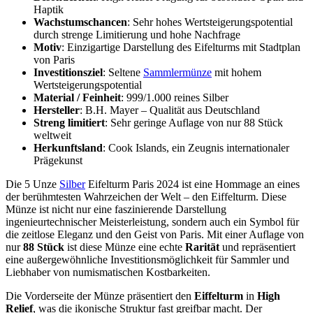
Haptik
Wachstumschancen
: Sehr hohes Wertsteigerungspotential
durch strenge Limitierung und hohe Nachfrage
Motiv
: Einzigartige Darstellung des Eifelturms mit Stadtplan
von Paris
Investitionsziel
: Seltene
Sammlermünze
mit hohem
Wertsteigerungspotential
Material / Feinheit
: 999/1.000 reines Silber
Hersteller
: B.H. Mayer – Qualität aus Deutschland
Streng limitiert
: Sehr geringe Auflage von nur 88 Stück
weltweit
Herkunftsland
: Cook Islands, ein Zeugnis internationaler
Prägekunst
Die 5 Unze
Silber
Eifelturm Paris 2024 ist eine Hommage an eines
der berühmtesten Wahrzeichen der Welt – den Eiffelturm. Diese
Münze ist nicht nur eine faszinierende Darstellung
ingenieurtechnischer Meisterleistung, sondern auch ein Symbol für
die zeitlose Eleganz und den Geist von Paris. Mit einer Auflage von
nur
88 Stück
ist diese Münze eine echte
Rarität
und repräsentiert
eine außergewöhnliche Investitionsmöglichkeit für Sammler und
Liebhaber von numismatischen Kostbarkeiten.
Die Vorderseite der Münze präsentiert den
Eiffelturm
in
High
Relief
, was die ikonische Struktur fast greifbar macht. Der