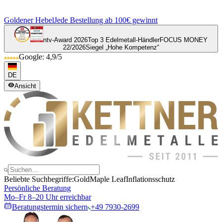
Goldener Hebel
Jede Bestellung ab 100€ gewinnt
ntv-Award 2026
Top 3 Edelmetall-Händler
FOCUS MONEY
22/2026
Siegel „Hohe Kompetenz“
Google: 4,9/5
DE
Ansicht
Beliebte Suchbegriffe:
Gold
Maple Leaf
Inflationsschutz
Persönliche Beratung
Mo–Fr 8–20 Uhr erreichbar
Beratungstermin sichern
+49 7930-2699