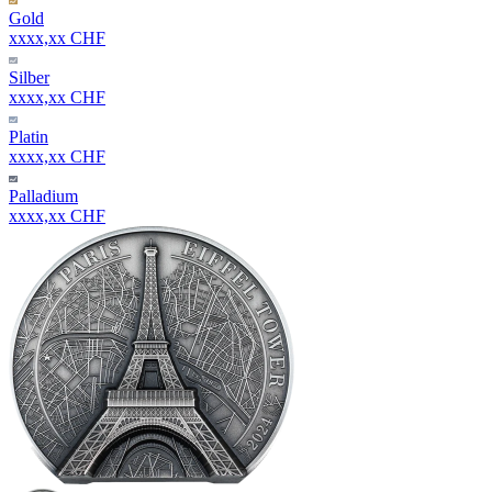
Gold
xxxx,xx CHF
Silber
xxxx,xx CHF
Platin
xxxx,xx CHF
Palladium
xxxx,xx CHF