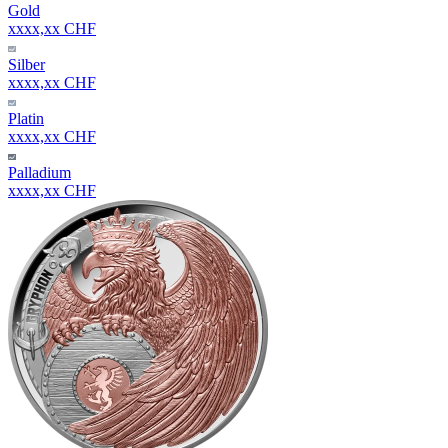
Gold
xxxx,xx CHF
Silber
xxxx,xx CHF
Platin
xxxx,xx CHF
Palladium
xxxx,xx CHF