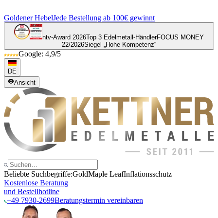
Goldener Hebel
Jede Bestellung ab 100€ gewinnt
ntv-Award 2026
Top 3 Edelmetall-Händler
FOCUS MONEY
22/2026
Siegel „Hohe Kompetenz“
Google: 4,9/5
DE
Ansicht
Beliebte Suchbegriffe:
Gold
Maple Leaf
Inflationsschutz
Kostenlose Beratung
und Bestellhotline
+49 7930-2699
Beratungstermin vereinbaren