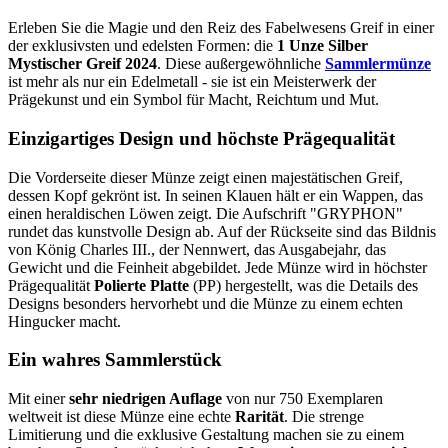
Erleben Sie die Magie und den Reiz des Fabelwesens Greif in einer
der exklusivsten und edelsten Formen: die
1 Unze Silber
Mystischer Greif 2024
. Diese außergewöhnliche
Sammlermünze
ist mehr als nur ein Edelmetall - sie ist ein Meisterwerk der
Prägekunst und ein Symbol für Macht, Reichtum und Mut.
Einzigartiges Design und höchste Prägequalität
Die Vorderseite dieser Münze zeigt einen majestätischen Greif,
dessen Kopf gekrönt ist. In seinen Klauen hält er ein Wappen, das
einen heraldischen Löwen zeigt. Die Aufschrift "GRYPHON"
rundet das kunstvolle Design ab. Auf der Rückseite sind das Bildnis
von König Charles III., der Nennwert, das Ausgabejahr, das
Gewicht und die Feinheit abgebildet. Jede Münze wird in höchster
Prägequalität
Polierte Platte
(PP) hergestellt, was die Details des
Designs besonders hervorhebt und die Münze zu einem echten
Hingucker macht.
Ein wahres Sammlerstück
Mit einer
sehr niedrigen Auflage
von nur 750 Exemplaren
weltweit ist diese Münze eine echte
Rarität
. Die strenge
Limitierung und die exklusive Gestaltung machen sie zu einem