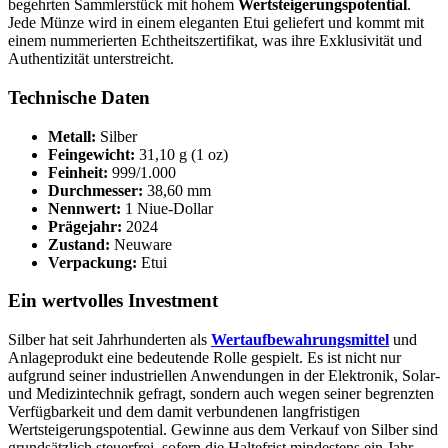
begehrten Sammlerstück mit hohem
Wertsteigerungspotential
.
Jede Münze wird in einem eleganten Etui geliefert und kommt mit
einem nummerierten Echtheitszertifikat, was ihre Exklusivität und
Authentizität unterstreicht.
Technische Daten
Metall:
Silber
Feingewicht:
31,10 g (1 oz)
Feinheit:
999/1.000
Durchmesser:
38,60 mm
Nennwert:
1 Niue-Dollar
Prägejahr:
2024
Zustand:
Neuware
Verpackung:
Etui
Ein wertvolles Investment
Silber hat seit Jahrhunderten als
Wertaufbewahrungsmittel
und
Anlageprodukt eine bedeutende Rolle gespielt. Es ist nicht nur
aufgrund seiner industriellen Anwendungen in der Elektronik, Solar-
und Medizintechnik gefragt, sondern auch wegen seiner begrenzten
Verfügbarkeit und dem damit verbundenen langfristigen
Wertsteigerungspotential. Gewinne aus dem Verkauf von Silber sind
grundsätzlich steuerfrei, sofern die Haltefrist mindestens ein Jahr