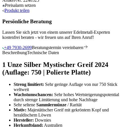
Artikel-Nr: 2240525
Preisalarm
setzen
Produkt
teilen
Persönliche Beratung
Lassen Sie sich jetzt von einem unserer Edelmetall-Experten
kostenfrei beraten - wir freuen uns auf Ihren Anruf!
+49 7930-2699
Beratungstermin vereinbaren
Beschreibung
Technische Daten
1 Unze Silber Mystischer Greif 2024
(Auflage: 750 | Polierte Platte)
Streng limitiert:
Sehr geringe Auflage von nur 750 Stück
weltweit
Wachstumschancen:
Sehr hohes Wertsteigerungspotential
durch strenge Limitierung und hohe Nachfrage
Sehr seltene
Sammlermünze
/ Rarität
Motiv:
Majestätischer Greif mit gekröntem Kopf und
heraldischem Löwen
Hersteller:
Downies
Herkunftsland:
Australien