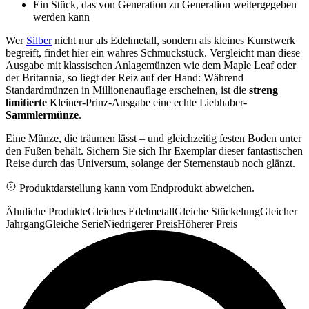
Ein Stück, das von Generation zu Generation weitergegeben
werden kann
Wer
Silber
nicht nur als Edelmetall, sondern als kleines Kunstwerk
begreift, findet hier ein wahres Schmuckstück. Vergleicht man diese
Ausgabe mit klassischen Anlagemünzen wie dem Maple Leaf oder
der Britannia, so liegt der Reiz auf der Hand: Während
Standardmünzen in Millionenauflage erscheinen, ist die
streng
limitierte
Kleiner-Prinz-Ausgabe eine echte Liebhaber-
Sammlermünze
.
Eine Münze, die träumen lässt – und gleichzeitig festen Boden unter
den Füßen behält. Sichern Sie sich Ihr Exemplar dieser fantastischen
Reise durch das Universum, solange der Sternenstaub noch glänzt.
Produktdarstellung kann vom Endprodukt abweichen.
Ähnliche Produkte
Gleiches Edelmetall
Gleiche Stückelung
Gleicher
Jahrgang
Gleiche Serie
Niedrigerer Preis
Höherer Preis