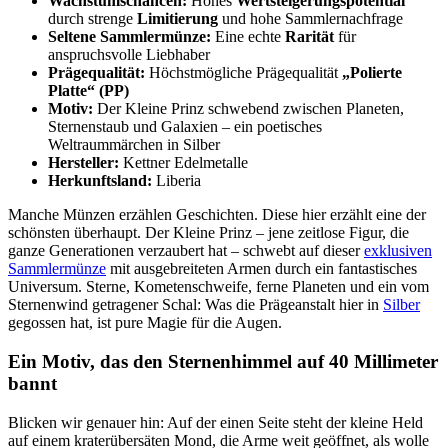
Wachstumschancen:
Hohes
Wertsteigerungspotential
durch strenge
Limitierung
und hohe Sammlernachfrage
Seltene Sammlermünze:
Eine echte
Rarität
für
anspruchsvolle Liebhaber
Prägequalität:
Höchstmögliche Prägequalität
„Polierte
Platte“ (PP)
Motiv:
Der Kleine Prinz schwebend zwischen Planeten,
Sternenstaub und Galaxien – ein poetisches
Weltraummärchen in Silber
Hersteller:
Kettner Edelmetalle
Herkunftsland:
Liberia
Manche Münzen erzählen Geschichten. Diese hier erzählt eine der
schönsten überhaupt. Der Kleine Prinz – jene zeitlose Figur, die
ganze Generationen verzaubert hat – schwebt auf dieser
exklusiven
Sammlermünze
mit ausgebreiteten Armen durch ein fantastisches
Universum. Sterne, Kometenschweife, ferne Planeten und ein vom
Sternenwind getragener Schal: Was die Prägeanstalt hier in
Silber
gegossen hat, ist pure Magie für die Augen.
Ein Motiv, das den Sternenhimmel auf 40 Millimeter
bannt
Blicken wir genauer hin: Auf der einen Seite steht der kleine Held
auf einem kraterübersäten Mond, die Arme weit geöffnet, als wolle