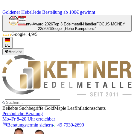
Goldener Hebel
Jede Bestellung ab 100€ gewinnt
ntv-Award 2026
Top 3 Edelmetall-Händler
FOCUS MONEY
22/2026
Siegel „Hohe Kompetenz“
Google: 4,9/5
DE
Ansicht
Beliebte Suchbegriffe:
Gold
Maple Leaf
Inflationsschutz
Persönliche Beratung
Mo–Fr 8–20 Uhr erreichbar
Beratungstermin sichern
+49 7930-2699