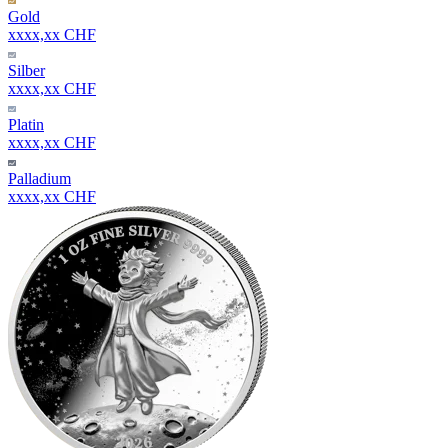
Gold
xxxx,xx CHF
Silber
xxxx,xx CHF
Platin
xxxx,xx CHF
Palladium
xxxx,xx CHF