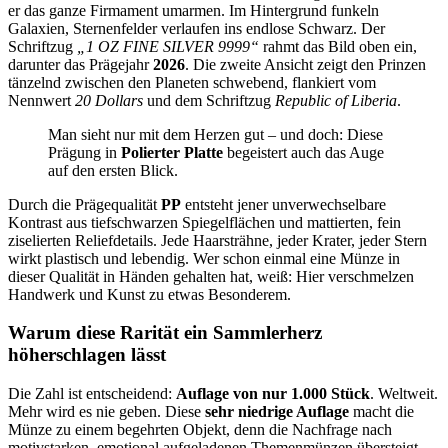
er das ganze Firmament umarmen. Im Hintergrund funkeln
Galaxien, Sternenfelder verlaufen ins endlose Schwarz. Der
Schriftzug
„1 OZ FINE SILVER 9999“
rahmt das Bild oben ein,
darunter das Prägejahr
2026
. Die zweite Ansicht zeigt den Prinzen
tänzelnd zwischen den Planeten schwebend, flankiert vom
Nennwert
20 Dollars
und dem Schriftzug
Republic of Liberia
.
Man sieht nur mit dem Herzen gut – und doch: Diese
Prägung in
Polierter Platte
begeistert auch das Auge
auf den ersten Blick.
Durch die Prägequalität
PP
entsteht jener unverwechselbare
Kontrast aus tiefschwarzen Spiegelflächen und mattierten, fein
ziselierten Reliefdetails. Jede Haarsträhne, jeder Krater, jeder Stern
wirkt plastisch und lebendig. Wer schon einmal eine Münze in
dieser Qualität in Händen gehalten hat, weiß: Hier verschmelzen
Handwerk und Kunst zu etwas Besonderem.
Warum diese Rarität ein Sammlerherz
höherschlagen lässt
Die Zahl ist entscheidend:
Auflage von nur 1.000 Stück
. Weltweit.
Mehr wird es nie geben. Diese
sehr niedrige Auflage
macht die
Münze zu einem begehrten Objekt, denn die Nachfrage nach
motivstarken, emotional aufgeladenen Themenmünzen übersteigt