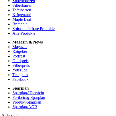
Silbermünzen
Silberbarren
Tafelbarren
Krügerrand
Maple Leaf
Britannia
Sofort lieferbare Produkte
Alle Produkte
Magazin & News
Magazin
Ratgeber
Podcast
Goldpreis
Silberpreis
YouTube
Telegram
Facebook
Sparplan
Sparplan-Übersicht
Festbetrag-Sparplan
Produkt-Sparplan
Sparplan-AGB
Sicherheit