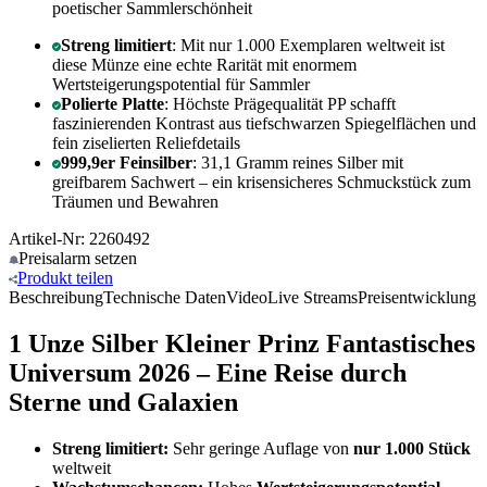
poetischer Sammlerschönheit
Streng limitiert
: Mit nur 1.000 Exemplaren weltweit ist
diese Münze eine echte Rarität mit enormem
Wertsteigerungspotential für Sammler
Polierte Platte
: Höchste Prägequalität PP schafft
faszinierenden Kontrast aus tiefschwarzen Spiegelflächen und
fein ziselierten Reliefdetails
999,9er Feinsilber
: 31,1 Gramm reines Silber mit
greifbarem Sachwert – ein krisensicheres Schmuckstück zum
Träumen und Bewahren
Artikel-Nr: 2260492
Preisalarm
setzen
Produkt
teilen
Beschreibung
Technische Daten
Video
Live Streams
Preisentwicklung
1 Unze Silber Kleiner Prinz Fantastisches
Universum 2026 – Eine Reise durch
Sterne und Galaxien
Streng limitiert:
Sehr geringe Auflage von
nur 1.000 Stück
weltweit