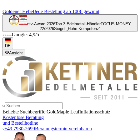
Goldener Hebel
Jede Bestellung ab 100€ gewinnt
ntv-Award 2026
Top 3 Edelmetall-Händler
FOCUS MONEY
22/2026
Siegel „Hohe Kompetenz“
Google: 4,9/5
DE
Ansicht
Beliebte Suchbegriffe:
Gold
Maple Leaf
Inflationsschutz
Kostenlose Beratung
und Bestellhotline
+49 7930-2699
Beratungstermin vereinbaren