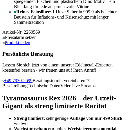
spiegelnden Flächen und plastischem Dino-Motiv – ein
Blickfang für jede anspruchsvolle Vitrine
Reines Feinsilber
: 1 Unze Silber in 999,9 als beliebter
Baustein für Inflations- und Krisenschutz mit langer
Sammeltradition
Artikel-Nr: 2260569
Preisalarm
setzen
Produkt
teilen
Persönliche Beratung
Lassen Sie sich jetzt von einem unserer Edelmetall-Experten
kostenfrei beraten - wir freuen uns auf Ihren Anruf!
+49 7930-2699
Beratungstermin vereinbaren
Beschreibung
Technische Daten
Video
Live Streams
Tyrannosaurus Rex 2026 – der Urzeit-
Gigant als streng limitierte Rarität
Streng limitiert:
sehr geringe
Auflage von nur 499 Stück
weltweit
Wachstumschancen:
hohes
Wertsteigerungspotential