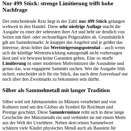
Nur 499 Stück: strenge Limitierung trifft hohe
Nachfrage
Der entscheidende Reiz liegt in der Zahl:
nur 499 Stück
gelangen
weltweit in den Handel. Diese
sehr niedrige Auflage
macht die
Ausgabe zu einer der seltensten ihrer Art und hebt sie deutlich von
Serien mit fünf- oder sechsstelligen Prägezahlen ab. Grundsätzlich
gilt am Sammlermarkt: Je knapper das Angebot und je größer das
Interesse, desto höher das
Wertsteigerungspotential
– auch wenn
sich die künftige Wertentwicklung naturgemäß nicht vorhersagen
lässt und wir bewusst keine Garantien geben. Eine so straffe
Limitierung
ist unter modernen Motivmünzen die Ausnahme und
genau das, was engagierte Sammler suchen. Wer die Ausgabe früh
sichert, entscheidet sich für ein Stück, das nach dem Ausverkauf nur
noch über den Zweitmarkt zu bekommen sein dürfte.
Silber als Sammelmetall mit langer Tradition
Silber wird seit Jahrtausenden zu Münzen verarbeitet und von
Kulturen rund um den Globus als Symbol für Reichtum und
Prestige geschätzt. Diese
Sammlermünze
reiht sich in diese lange
Geschichte des Münzmetalls ein und verbindet sie mit einem Motiv
aus der Welt der Urzeittiere. Neben dem reinen Sammelwert
schätzen viele Käufer physisches Metall auch als Baustein für