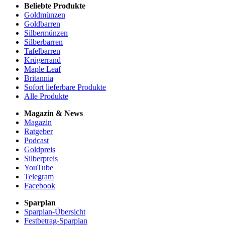
Beliebte Produkte
Goldmünzen
Goldbarren
Silbermünzen
Silberbarren
Tafelbarren
Krügerrand
Maple Leaf
Britannia
Sofort lieferbare Produkte
Alle Produkte
Magazin & News
Magazin
Ratgeber
Podcast
Goldpreis
Silberpreis
YouTube
Telegram
Facebook
Sparplan
Sparplan-Übersicht
Festbetrag-Sparplan