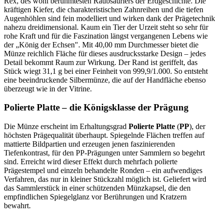
Rex, des wohl berühmtesten Raubsauriers der Erdgeschichte. Die
kräftigen Kiefer, die charakteristischen Zahnreihen und die tiefen
Augenhöhlen sind fein modelliert und wirken dank der Prägetechnik
nahezu dreidimensional. Kaum ein Tier der Urzeit steht so sehr für
rohe Kraft und für die Faszination längst vergangenen Lebens wie
der „König der Echsen". Mit 40,00 mm Durchmesser bietet die
Münze reichlich Fläche für dieses ausdrucksstarke Design – jedes
Detail bekommt Raum zur Wirkung. Der Rand ist geriffelt, das
Stück wiegt 31,1 g bei einer Feinheit von 999,9/1.000. So entsteht
eine beeindruckende Silbermünze, die auf der Handfläche ebenso
überzeugt wie in der Vitrine.
Polierte Platte – die Königsklasse der Prägung
Die Münze erscheint im Erhaltungsgrad
Polierte Platte
(
PP
), der
höchsten Prägequalität überhaupt. Spiegelnde Flächen treffen auf
mattierte Bildpartien und erzeugen jenen faszinierenden
Tiefenkontrast, für den PP-Prägungen unter Sammlern so begehrt
sind. Erreicht wird dieser Effekt durch mehrfach polierte
Prägestempel und einzeln behandelte Ronden – ein aufwendiges
Verfahren, das nur in kleiner Stückzahl möglich ist. Geliefert wird
das Sammlerstück in einer schützenden Münzkapsel, die den
empfindlichen Spiegelglanz vor Berührungen und Kratzern
bewahrt.