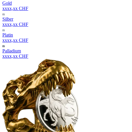
Gold
xxxx,xx CHF
Silber
xxxx,xx CHF
Platin
xxxx,xx CHF
Palladium
xxxx,xx CHF