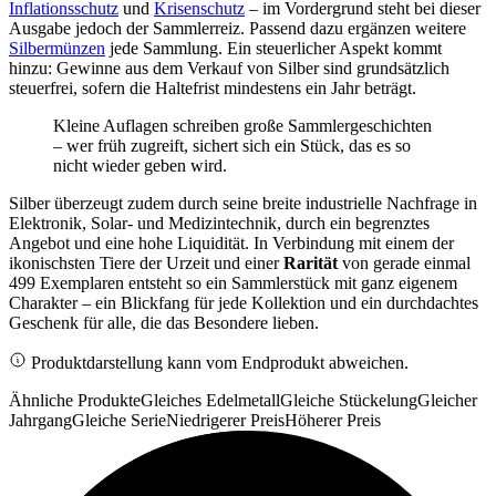
Inflationsschutz
und
Krisenschutz
– im Vordergrund steht bei dieser
Ausgabe jedoch der Sammlerreiz. Passend dazu ergänzen weitere
Silbermünzen
jede Sammlung. Ein steuerlicher Aspekt kommt
hinzu: Gewinne aus dem Verkauf von Silber sind grundsätzlich
steuerfrei, sofern die Haltefrist mindestens ein Jahr beträgt.
Kleine Auflagen schreiben große Sammlergeschichten
– wer früh zugreift, sichert sich ein Stück, das es so
nicht wieder geben wird.
Silber überzeugt zudem durch seine breite industrielle Nachfrage in
Elektronik, Solar- und Medizintechnik, durch ein begrenztes
Angebot und eine hohe Liquidität. In Verbindung mit einem der
ikonischsten Tiere der Urzeit und einer
Rarität
von gerade einmal
499 Exemplaren entsteht so ein Sammlerstück mit ganz eigenem
Charakter – ein Blickfang für jede Kollektion und ein durchdachtes
Geschenk für alle, die das Besondere lieben.
Produktdarstellung kann vom Endprodukt abweichen.
Ähnliche Produkte
Gleiches Edelmetall
Gleiche Stückelung
Gleicher
Jahrgang
Gleiche Serie
Niedrigerer Preis
Höherer Preis