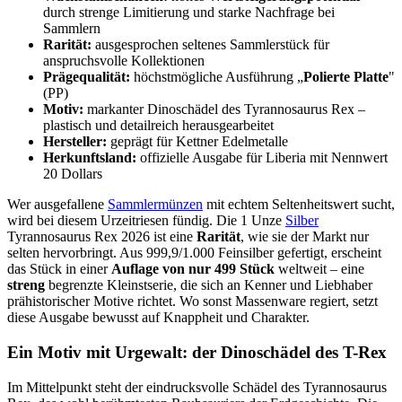
durch strenge Limitierung und starke Nachfrage bei
Sammlern
Rarität:
ausgesprochen seltenes Sammlerstück für
anspruchsvolle Kollektionen
Prägequalität:
höchstmögliche Ausführung „
Polierte Platte
"
(PP)
Motiv:
markanter Dinoschädel des Tyrannosaurus Rex –
plastisch und detailreich herausgearbeitet
Hersteller:
geprägt für Kettner Edelmetalle
Herkunftsland:
offizielle Ausgabe für Liberia mit Nennwert
20 Dollars
Wer ausgefallene
Sammlermünzen
mit echtem Seltenheitswert sucht,
wird bei diesem Urzeitriesen fündig. Die 1 Unze
Silber
Tyrannosaurus Rex 2026 ist eine
Rarität
, wie sie der Markt nur
selten hervorbringt. Aus 999,9/1.000 Feinsilber gefertigt, erscheint
das Stück in einer
Auflage von nur 499 Stück
weltweit – eine
streng
begrenzte Kleinstserie, die sich an Kenner und Liebhaber
prähistorischer Motive richtet. Wo sonst Massenware regiert, setzt
diese Ausgabe bewusst auf Knappheit und Charakter.
Ein Motiv mit Urgewalt: der Dinoschädel des T-Rex
Im Mittelpunkt steht der eindrucksvolle Schädel des Tyrannosaurus