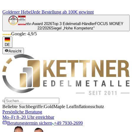
Goldener Hebel
Jede Bestellung ab 100€ gewinnt
ntv-Award 2026
Top 3 Edelmetall-Händler
FOCUS MONEY
22/2026
Siegel „Hohe Kompetenz“
Google: 4,9/5
DE
Ansicht
Beliebte Suchbegriffe:
Gold
Maple Leaf
Inflationsschutz
Persönliche Beratung
Mo–Fr 8–20 Uhr erreichbar
Beratungstermin sichern
+49 7930-2699