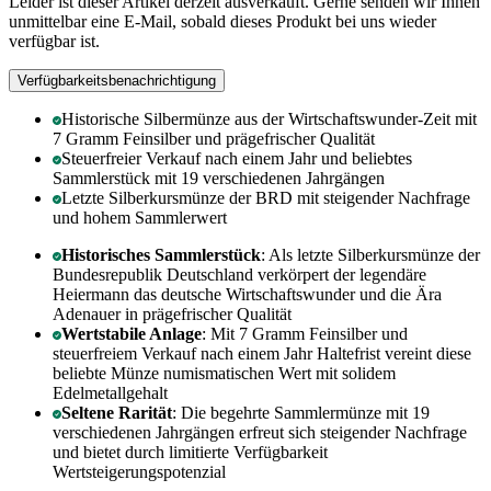
Leider ist dieser Artikel derzeit ausverkauft. Gerne senden wir Ihnen
unmittelbar eine E-Mail, sobald dieses Produkt bei uns wieder
verfügbar ist.
Verfügbarkeitsbenachrichtigung
Historische Silbermünze aus der Wirtschaftswunder-Zeit mit
7 Gramm Feinsilber und prägefrischer Qualität
Steuerfreier Verkauf nach einem Jahr und beliebtes
Sammlerstück mit 19 verschiedenen Jahrgängen
Letzte Silberkursmünze der BRD mit steigender Nachfrage
und hohem Sammlerwert
Historisches Sammlerstück
: Als letzte Silberkursmünze der
Bundesrepublik Deutschland verkörpert der legendäre
Heiermann das deutsche Wirtschaftswunder und die Ära
Adenauer in prägefrischer Qualität
Wertstabile Anlage
: Mit 7 Gramm Feinsilber und
steuerfreiem Verkauf nach einem Jahr Haltefrist vereint diese
beliebte Münze numismatischen Wert mit solidem
Edelmetallgehalt
Seltene Rarität
: Die begehrte Sammlermünze mit 19
verschiedenen Jahrgängen erfreut sich steigender Nachfrage
und bietet durch limitierte Verfügbarkeit
Wertsteigerungspotenzial