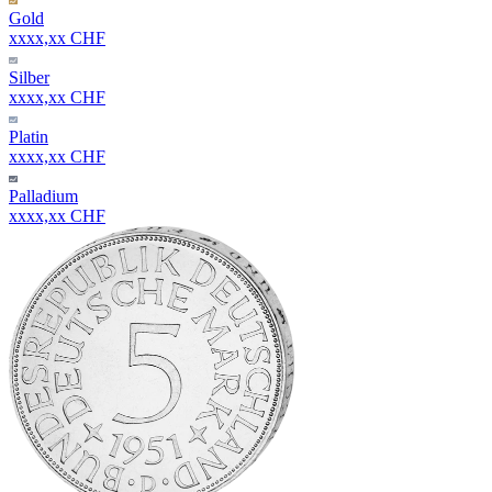
Gold
xxxx,xx CHF
Silber
xxxx,xx CHF
Platin
xxxx,xx CHF
Palladium
xxxx,xx CHF