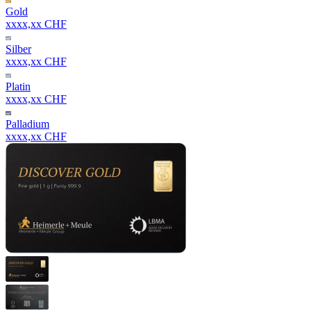
Gold
xxxx,xx CHF
Silber
xxxx,xx CHF
Platin
xxxx,xx CHF
Palladium
xxxx,xx CHF