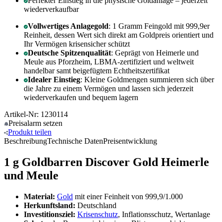
Perfekter Einstieg in die physische Goldanlage – jederzeit
wiederverkaufbar
Vollwertiges Anlagegold
: 1 Gramm Feingold mit 999,9er
Reinheit, dessen Wert sich direkt am Goldpreis orientiert und
Ihr Vermögen krisensicher schützt
Deutsche Spitzenqualität
: Geprägt von Heimerle und
Meule aus Pforzheim, LBMA-zertifiziert und weltweit
handelbar samt beigefügtem Echtheitszertifikat
Idealer Einstieg
: Kleine Goldmengen summieren sich über
die Jahre zu einem Vermögen und lassen sich jederzeit
wiederverkaufen und bequem lagern
Artikel-Nr: 1230114
Preisalarm
setzen
Produkt
teilen
Beschreibung
Technische Daten
Preisentwicklung
1 g Goldbarren Discover Gold Heimerle
und Meule
Material:
Gold
mit einer Feinheit von 999,9/1.000
Herkunftsland:
Deutschland
Investitionsziel:
Krisenschutz
, Inflationsschutz, Wertanlage