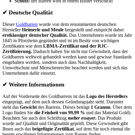
Schutz:
der Barren wird in einem Blister verschickt
✔
Deutsche Qualität
Dieser
Goldbarren
wurde von dem renommierten deutschen
Hersteller
Heimerle und Meule
hergestellt und entspricht daher
erstklassiger deutscher Qualität.
Das Unternehmen wurde im Jahr
1845 in Pforzheim gegründet und ist im Besitz von wichtigen
Zertifikaten wie dem
LBMA-Zertifikat und der RJC-
Zertifizierung.
Dadurch haben Sie nicht nur Gewissheit, dass der
Goldbarren weltweit gehandelt werden kann und gewisse Standards
eingehalten werden, sondern auch dass Nachhaltigkeit,
Umweltschutz und Menschenrechte beachtet werden und sich das
Unternehmen dafür einsetzt.
✔
Weitere Informationen
Auf der Vorderseite des Goldbarrens ist das
Logo des Herstellers
eingeprägt, auf dem auch dessen Gründungsjahr steht. Darunter
steht das
Gewicht
des Barrens. Dieses beträgt
1 Gramm
. Über dem
Logo finden Sie
die Feinheit von 99,99 %
und das Material Gold).
Beachten Sie auch den Schriftzug
melter essayer
.
Das Produkt
wurde auf Qualität und Originalität geprüft. Diese Gewissheit gibt
Ihnen auch das
beigefügte Zertifikat
, auf dem Sie noch einmal die
bereits erwähnten Informationen zum Barren finden.