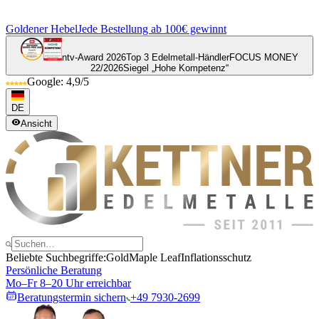
Goldener Hebel
Jede Bestellung ab 100€ gewinnt
ntv-Award 2026
Top 3 Edelmetall-Händler
FOCUS MONEY
22/2026
Siegel „Hohe Kompetenz“
Google: 4,9/5
DE
Ansicht
Beliebte Suchbegriffe:
Gold
Maple Leaf
Inflationsschutz
Persönliche Beratung
Mo–Fr 8–20 Uhr erreichbar
Beratungstermin sichern
+49 7930-2699