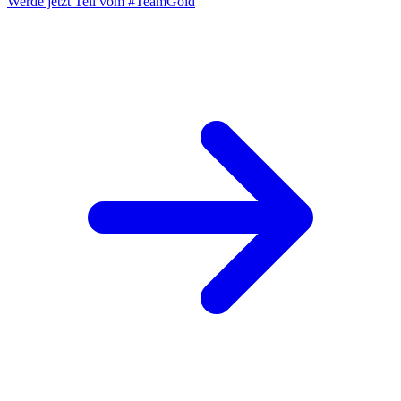
Werde jetzt Teil vom
#TeamGold