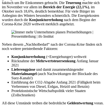
faktisch um Ihr Einkommen gebracht. Die
Teuerung
machte sich
im November vor allem im
Bereich der Energie (22,1%)
, im
Oktober noch 18,6%, deutlich bemerkbar. Für viele Bürger im
Anbeginn des Winters besonders schmerzlich. Die Energiekosten
wurden durch die
Konjunkturerholung
nach dem Beginn der
Corona-Krise 2020 weltweit merklich angeheizt.
Neben diesem „Nachholbedarf“ nach der Corona-Krise finden sich
noch weitere preistreibende Faktoren:
Konjunkturerholung
(=Energiehunger) weltweit
Rücknahme der
Mehrwertsteuersenkung
Anfang Januar
2021
Lieferengpässe
und damit zusammenhängender
Materialmangel
(auch Nachwirkungen der Blockade des
Suez-Kanals!)
Einführung der CO2-Abgabe Anfang 2021 (Fälligkeit beim
Verbrennen von Diesel, Erdgas, Heizöl und Benzin)
Protektionistische Wirtschaftspolitik vieler Staaten
(Zollschranken)
All diese Umstände treiben die bedrohliche
Geldentwertung
voran.