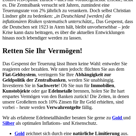
es. Die Zentralbank versucht seit Jahren, zumindest eine
Teuerungsrate von 2% jährlich zu verankern. Doch selbst Christian
Lindner gibt zu bedenken: „
in Deutschland [werden] die
inflationären Risiken systematisch unterschätzt
„. Das Gespenst, dass
die Deutschen seit 1923 in Atem hält, bleibt unvorhersehbar – jede
Krise kann dazu beitragen, es über die aktuellen Entwicklungen
hinaus noch lebendiger werden zu lassen.
Retten Sie Ihr Vermögen!
Das Gespenst der Teuerung lässt Ihnen keine Wahl: entweder Sie
reagieren oder bezahlen. Wir raten jedoch: flüchten Sie aus dem
Fiat-Geldsystem
, verringern Sie Ihre
Abhängigkeit zur
Geldpolitik der Zentralbanken
, werden Sie unabhängig.
Investieren Sie in
Sachwerte
! Ob Sie nun für
Immobilien
,
Kunstobjekte
oder gar
Edelmetalle
brennen, holen Sie Ihr hart
erspartes Vermögen von den Banken zurück! Die Zeiten, in denen
unsere Großeltern noch 10% Zinsen für Ihr Geld erhielten, sind
vorbei – heute werden
Verwahrentgelte
fällig.
Wir als erfahrene Edelmetallhändler beraten Sie gerne zu
Gold
und
Silber
als optimalen Inflations- und Krisenschutz.
Gold
zeichnet sich durch eine
natürliche Limitierung
aus.