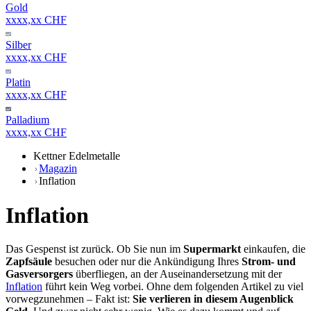
Gold
xxxx,xx CHF
Silber
xxxx,xx CHF
Platin
xxxx,xx CHF
Palladium
xxxx,xx CHF
Kettner Edelmetalle
Magazin
Inflation
Inflation
Das Gespenst ist zurück. Ob Sie nun im
Supermarkt
einkaufen, die
Zapfsäule
besuchen oder nur die Ankündigung Ihres
Strom- und
Gasversorgers
überfliegen, an der Auseinandersetzung mit der
Inflation
führt kein Weg vorbei. Ohne dem folgenden Artikel zu viel
vorwegzunehmen – Fakt ist:
Sie verlieren in diesem Augenblick