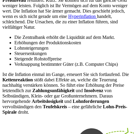
Preisniveau
resultiert. Kurz: Sie können sich für das gleiche Geld
weniger leisten. Folglich ist Ihr Vermögen auf dem Konto weniger
wert. Die Inflation hat Sie ärmer gemacht. Dies geschieht jedoch,
wenn es sich nicht gerade um eine
Hyperinflation
handelt,
schleichend. Die Ursachen, die zu einer Inflation führen, sind
vielfältiger Natur.
Die Zentralbank erhöht die Liquidität auf dem Markt.
Erhöhungen der Produktionskosten
Lohnsteigerungen
Steuersenkungen
Steigende Rohstoffpreise
Verknappung bestimmter Güter (z.B. Computer Chips)
Ist die Inflation einmal im Gange, erneuert Sie sich fortlaufend. Die
Kettenreaktion
stößt dabei Effekte an, welche die Teuerung
nachhaltig verstärken können. So führt eine Erhöhung der Preise
letztendlich zur
Zahlungsunfähigkeit
und
Insolvenz
von
Selbständigen, Klein- oder gar Großunternehmern. Daraus
hervorgehende
Arbeitslosigkeit
und
Lohnforderungen
vervollständigen den
Teufelskreis
– eine gefährliche
Lohn-Preis-
Spirale
droht.