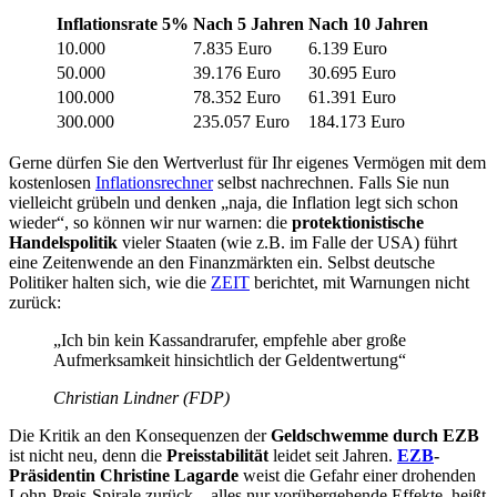
Inflationsrate 5%
Nach 5 Jahren
Nach 10 Jahren
10.000
7.835 Euro
6.139 Euro
50.000
39.176 Euro
30.695 Euro
100.000
78.352 Euro
61.391 Euro
300.000
235.057 Euro
184.173 Euro
Gerne dürfen Sie den Wertverlust für Ihr eigenes Vermögen mit dem
kostenlosen
Inflationsrechner
selbst nachrechnen. Falls Sie nun
vielleicht grübeln und denken „naja, die Inflation legt sich schon
wieder“, so können wir nur warnen: die
protektionistische
Handelspolitik
vieler Staaten (wie z.B. im Falle der USA) führt
eine Zeitenwende an den Finanzmärkten ein. Selbst deutsche
Politiker halten sich, wie die
ZEIT
berichtet, mit Warnungen nicht
zurück:
„Ich bin kein Kassandrarufer, empfehle aber große
Aufmerksamkeit hinsichtlich der Geldentwertung“
Christian Lindner (FDP)
Die Kritik an den Konsequenzen der
Geldschwemme durch EZB
ist nicht neu, denn die
Preisstabilität
leidet seit Jahren.
EZB
-
Präsidentin Christine Lagarde
weist die Gefahr einer drohenden
Lohn-Preis-Spirale zurück – alles nur vorübergehende Effekte, heißt