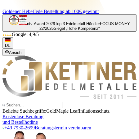
Goldener Hebel
Jede Bestellung ab 100€ gewinnt
ntv-Award 2026
Top 3 Edelmetall-Händler
FOCUS MONEY
22/2026
Siegel „Hohe Kompetenz“
Google: 4,9/5
DE
Ansicht
Beliebte Suchbegriffe:
Gold
Maple Leaf
Inflationsschutz
Kostenlose Beratung
und Bestellhotline
+49 7930-2699
Beratungstermin vereinbaren