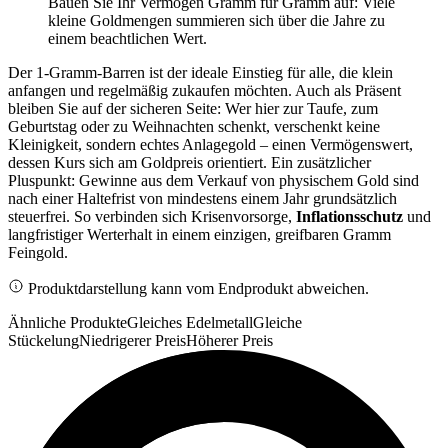
Bauen Sie Ihr Vermögen Gramm für Gramm auf: Viele
kleine Goldmengen summieren sich über die Jahre zu
einem beachtlichen Wert.
Der 1-Gramm-Barren ist der ideale Einstieg für alle, die klein
anfangen und regelmäßig zukaufen möchten. Auch als Präsent
bleiben Sie auf der sicheren Seite: Wer hier zur Taufe, zum
Geburtstag oder zu Weihnachten schenkt, verschenkt keine
Kleinigkeit, sondern echtes Anlagegold – einen Vermögenswert,
dessen Kurs sich am Goldpreis orientiert. Ein zusätzlicher
Pluspunkt: Gewinne aus dem Verkauf von physischem Gold sind
nach einer Haltefrist von mindestens einem Jahr grundsätzlich
steuerfrei. So verbinden sich Krisenvorsorge,
Inflationsschutz
und
langfristiger Werterhalt in einem einzigen, greifbaren Gramm
Feingold.
Produktdarstellung kann vom Endprodukt abweichen.
Ähnliche Produkte
Gleiches Edelmetall
Gleiche
Stückelung
Niedrigerer Preis
Höherer Preis