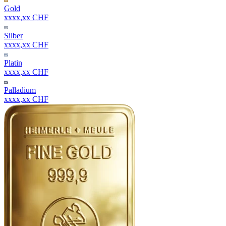
Gold
xxxx,xx CHF
Silber
xxxx,xx CHF
Platin
xxxx,xx CHF
Palladium
xxxx,xx CHF