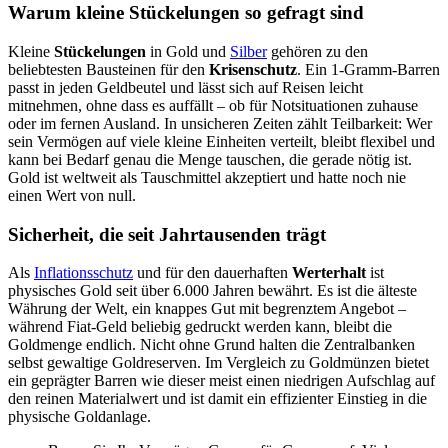
Warum kleine Stückelungen so gefragt sind
Kleine
Stückelungen
in Gold und
Silber
gehören zu den
beliebtesten Bausteinen für den
Krisenschutz
. Ein 1-Gramm-Barren
passt in jeden Geldbeutel und lässt sich auf Reisen leicht
mitnehmen, ohne dass es auffällt – ob für Notsituationen zuhause
oder im fernen Ausland. In unsicheren Zeiten zählt Teilbarkeit: Wer
sein Vermögen auf viele kleine Einheiten verteilt, bleibt flexibel und
kann bei Bedarf genau die Menge tauschen, die gerade nötig ist.
Gold ist weltweit als Tauschmittel akzeptiert und hatte noch nie
einen Wert von null.
Sicherheit, die seit Jahrtausenden trägt
Als
Inflationsschutz
und für den dauerhaften
Werterhalt
ist
physisches Gold seit über 6.000 Jahren bewährt. Es ist die älteste
Währung der Welt, ein knappes Gut mit begrenztem Angebot –
während Fiat-Geld beliebig gedruckt werden kann, bleibt die
Goldmenge endlich. Nicht ohne Grund halten die Zentralbanken
selbst gewaltige Goldreserven. Im Vergleich zu Goldmünzen bietet
ein geprägter Barren wie dieser meist einen niedrigen Aufschlag auf
den reinen Materialwert und ist damit ein effizienter Einstieg in die
physische Goldanlage.