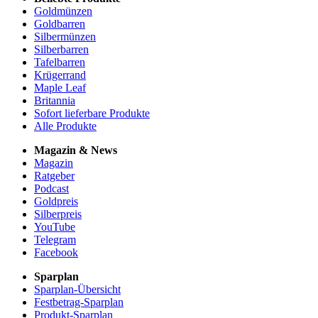
Goldmünzen
Goldbarren
Silbermünzen
Silberbarren
Tafelbarren
Krügerrand
Maple Leaf
Britannia
Sofort lieferbare Produkte
Alle Produkte
Magazin & News
Magazin
Ratgeber
Podcast
Goldpreis
Silberpreis
YouTube
Telegram
Facebook
Sparplan
Sparplan-Übersicht
Festbetrag-Sparplan
Produkt-Sparplan