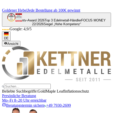
Goldener Hebel
Jede Bestellung ab 100€ gewinnt
ntv-Award 2026
Top 3 Edelmetall-Händler
FOCUS MONEY
22/2026
Siegel „Hohe Kompetenz“
Google: 4,9/5
DE
Ansicht
Beliebte Suchbegriffe:
Gold
Maple Leaf
Inflationsschutz
Persönliche Beratung
Mo–Fr 8–20 Uhr erreichbar
Beratungstermin sichern
+49 7930-2699