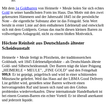
ab.
Mit dem
1g Goldbarren
von Heimerle + Meule holen Sie sich echtes
Gold
in seiner handlichsten Form ins Haus. Das Motiv mit den zwei
gekreuzten Hämmern und der Jahreszahl 1845 ist die persönliche
Note – die eigentliche Substanz aber ist das Feingold. Sein Wert
beruht in erster Linie auf dem enthaltenen Edelmetall und entwickelt
sich mit dem Goldpreis. Genau das macht diesen kleinen Barren zu
vollwertigem Anlagegold, nicht zu einem bloßen Motivstück.
Höchste Reinheit aus Deutschlands ältester
Scheideanstalt
Heimerle + Meule fertigt in Pforzheim, der traditionsreichen
Goldstadt, seit 1845 Edelmetallprodukte – als Deutschlands älteste
Gold- und Silberscheideanstalt. Der Barren trägt die klare Prägung
„HEIMERLE + MEULE", „FINE GOLD" und den Feingehalt
999,9
. Er ist geprägt, prägefrisch und wird in einer schützenden
Münztasche geliefert. Weil das Haus auf der LBMA Good Delivery
List geführt wird, genießen seine Barren weltweit einen
hervorragenden Ruf und lassen sich rund um den Globus
problemlos wiederverkaufen. Diese internationale Handelbarkeit ist
bei einem Gramm-Barren ein echter Vorteil: Er ist überall anerkannt
und jederzeit liquide.