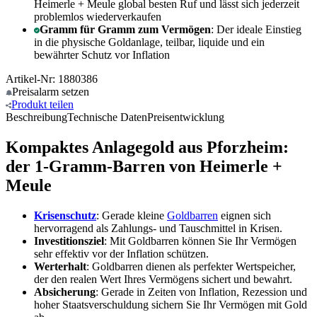
Heimerle + Meule global besten Ruf und lässt sich jederzeit
problemlos wiederverkaufen
Gramm für Gramm zum Vermögen
: Der ideale Einstieg
in die physische Goldanlage, teilbar, liquide und ein
bewährter Schutz vor Inflation
Artikel-Nr: 1880386
Preisalarm
setzen
Produkt
teilen
Beschreibung
Technische Daten
Preisentwicklung
Kompaktes Anlagegold aus Pforzheim:
der 1-Gramm-Barren von Heimerle +
Meule
Krisenschutz
: Gerade kleine
Goldbarren
eignen sich
hervorragend als Zahlungs- und Tauschmittel in Krisen.
Investitionsziel
: Mit Goldbarren können Sie Ihr Vermögen
sehr effektiv vor der Inflation schützen.
Werterhalt
: Goldbarren dienen als perfekter Wertspeicher,
der den realen Wert Ihres Vermögens sichert und bewahrt.
Absicherung
: Gerade in Zeiten von Inflation, Rezession und
hoher Staatsverschuldung sichern Sie Ihr Vermögen mit Gold